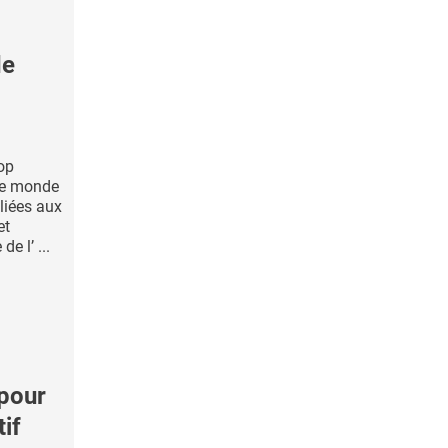
de
rop
 le monde
 liées aux
et
e l’ ...
pour
tif