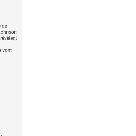
e de
Johnson
révèlent
e vont
la