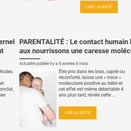
LIRE LA SUITE
ernel
PARENTALITÉ : Le contact humain 
nt
aux nourrissons une caresse moléc
Actualité publiée il y a
8 années 8 mois
études
Être pris dans les bras, cajolé ou
réconforté, laisse une « trace »
et
moléculaire positive au bébé et
onclut,
cet effet est même détectable 4
ien
ans plus tard, révèle cette ...
LIRE LA SUITE