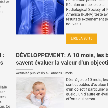
ité et
Réunion annuelle de la
e
Radiological Society of 
n ...
America (RSNA) teste av
résultats extrêmement po
nouveau ...
LIRE LA SUITE
 :
DÉVELOPPEMENT: A 10 mois, les 
ns
savent évaluer la valeur d'un objecti
Actualité publiée il y a
8 années 8 mois
Dès l’âge de 10 mois, le
sont capables d’évaluer 
iale
d’un objectif particulier 
ter
quelqu’un d’autre en éva
nces
efforts qui seront ...
,
er. Ce