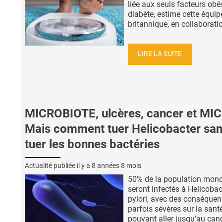
liée aux seuls facteurs obés
diabète, estime cette équip
britannique, en collaboratio
LIRE LA SUITE
MICROBIOTE, ulcères, cancer et MICI
Mais comment tuer Helicobacter sa
tuer les bonnes bactéries
Actualité publiée il y a
8 années 8 mois
50% de la population mond
seront infectés à Helicobac
pylori, avec des conséque
parfois sévères sur la santé
pouvant aller jusqu’au canc