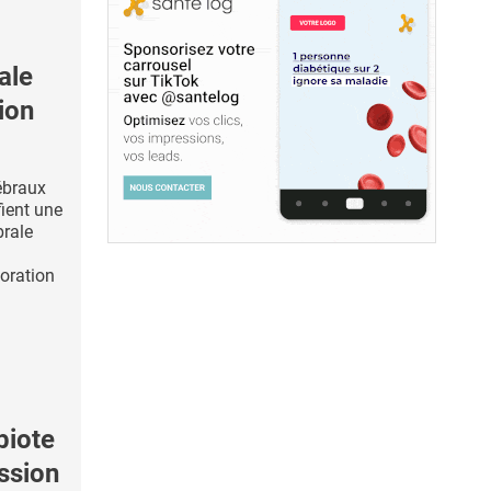
ale
ion
ébraux
fient une
brale
oration
biote
ession