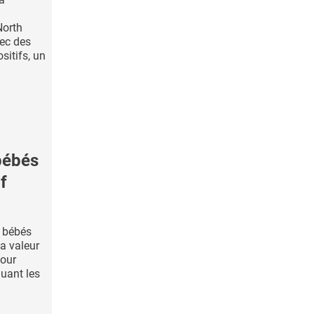
North
ec des
sitifs, un
bébés
f
s bébés
la valeur
pour
luant les