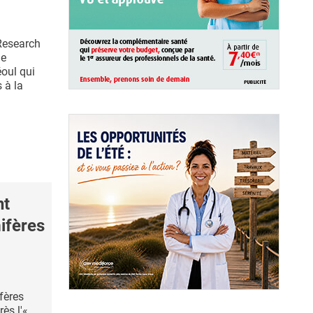
Research
de
éoul qui
 à la
nt
ifères
fères
ès l'«