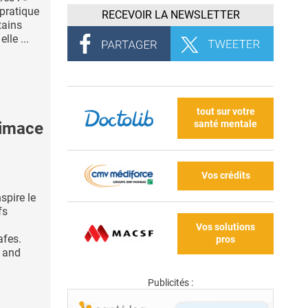
 pratique
RECEVOIR LA NEWSLETTER
tains
lle ...
tout sur votre
santé mentale
limace
Vos crédits
spire le
fs
Vos solutions
afes.
pros
 and
Publicités :