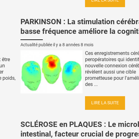
LIRE LA SUITE
PARKINSON : La stimulation cérébr
basse fréquence améliore la cognit
Actualité publiée il y a
8 années 8 mois
Ces enregistrements cér
 être
peropératoires qui identi
’un
nouvelle connexion céré
er
révèlent aussi une cible
e poids,
prometteuse pour l'améli
des ...
LIRE LA SUITE
SCLÉROSE en PLAQUES : Le micro
intestinal, facteur crucial de progr