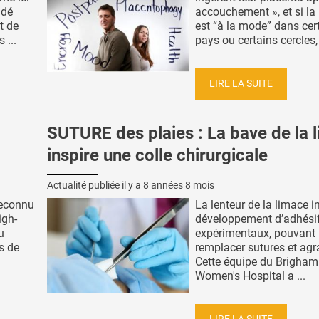
ndé
accouchement », et si la
t de
est “à la mode” dans cer
 ...
pays ou certains cercles, e
LIRE LA SUITE
SUTURE des plaies : La bave de la 
inspire une colle chirurgicale
Actualité publiée il y a
8 années 8 mois
reconnu
La lenteur de la limace in
igh-
développement d’adhési
u
expérimentaux, pouvant
s de
remplacer sutures et agr
Cette équipe du Brigham
Women's Hospital a ...