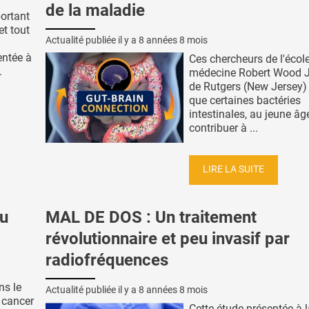
de la maladie
ortant
et tout
Actualité publiée il y a
8 années 8 mois
entée à
Ces chercheurs de l'écol
.
médecine Robert Wood 
de Rutgers (New Jersey) 
que certaines bactéries
intestinales, au jeune âg
contribuer à ...
LIRE LA SUITE
au
MAL DE DOS : Un traitement
révolutionnaire et peu invasif par
radiofréquences
ns le
Actualité publiée il y a
8 années 8 mois
 cancer
Cette étude présentée à 