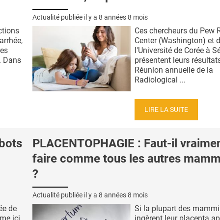
Actualité publiée il y a
8 années 8 mois
ctions
Ces chercheurs du Pew 
iarrhée,
Center (Washington) et 
res
l'Université de Corée à S
x. Dans
présentent leurs résultats
Réunion annuelle de la
Radiological ...
LIRE LA SUITE
bots
PLACENTOPHAGIE : Faut-il vraime
faire comme tous les autres mamm
?
Actualité publiée il y a
8 années 8 mois
ée de
Si la plupart des mammi
me ici
ingèrent leur placenta apr