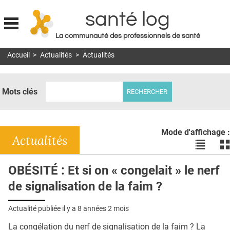
santé log
La communauté des professionnels de santé
Jump to navigation
Accueil
>
Actualités
>
Actualités
MON COMPTE
ABONNEMENT
Mots clés
S'ABONNER À LA REVUE SOIN À DOMICILE
ACTUS
Mode d'affichage :
DOSSIERS
Actualités
Voir
Vo
les
le
RÉSEAUX
actualité
ac
OBÉSITÉ : Et si on « congelait » le nerf
en
en
E-REVUE SAD
de signalisation de la faim ?
liste
bl
THÉMA
Actualité publiée il y a
8 années 2 mois
L'APP
La congélation du nerf de signalisation de la faim ? La