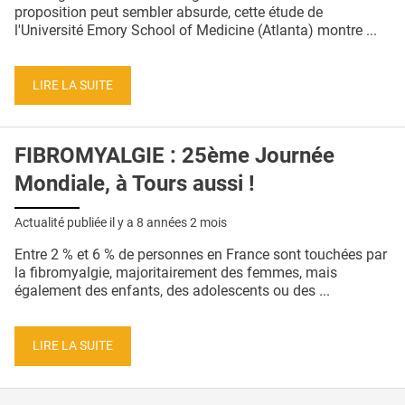
QUI SOMMES-NOUS ?
proposition peut sembler absurde, cette étude de
l'Université Emory School of Medicine (Atlanta) montre ...
PUBLICITÉ
CONDITIONS GÉNÉRALES
LIRE LA SUITE
CONTACT
FIBROMYALGIE : 25ème Journée
CRÉDITS
Mondiale, à Tours aussi !
Actualité publiée il y a
8 années 2 mois
Entre 2 % et 6 % de personnes en France sont touchées par
la fibromyalgie, majoritairement des femmes, mais
également des enfants, des adolescents ou des ...
LIRE LA SUITE