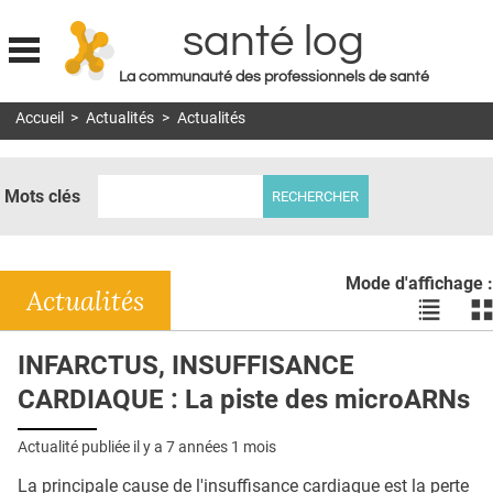
santé log
La communauté des professionnels de santé
Jump to navigation
Accueil
>
Actualités
>
Actualités
MON COMPTE
ABONNEMENT
Mots clés
S'ABONNER À LA REVUE SOIN À DOMICILE
ACTUS
Mode d'affichage :
DOSSIERS
Actualités
Voir
Vo
les
le
RÉSEAUX
actualité
ac
INFARCTUS, INSUFFISANCE
en
en
E-REVUE SAD
CARDIAQUE : La piste des microARNs
liste
bl
THÉMA
Actualité publiée il y a
7 années 1 mois
L'APP
La principale cause de l'insuffisance cardiaque est la perte