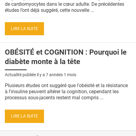
QUI SOMMES-NOUS ?
de cardiomyocytes dans le cœur adulte. De précédentes
études l’ont déjà suggéré, cette nouvelle ...
PUBLICITÉ
CONDITIONS GÉNÉRALES
LIRE LA SUITE
CONTACT
OBÉSITÉ et COGNITION : Pourquoi le
CRÉDITS
diabète monte à la tête
Actualité publiée il y a
7 années 1 mois
Plusieurs études ont suggéré que l'obésité et la résistance
à l'insuline peuvent altérer la cognition, cependant les
processus sous-jacents restent mal compris ...
LIRE LA SUITE