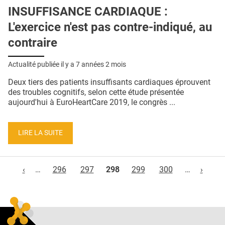
INSUFFISANCE CARDIAQUE :
L'exercice n'est pas contre-indiqué, au
contraire
Actualité publiée il y a
7 années 2 mois
Deux tiers des patients insuffisants cardiaques éprouvent
des troubles cognitifs, selon cette étude présentée
aujourd'hui à EuroHeartCare 2019, le congrès ...
LIRE LA SUITE
Pages
‹
…
296
297
298
299
300
…
›