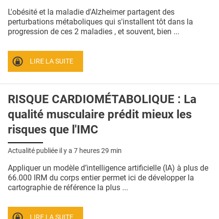
QUI SOMMES-NOUS ?
L'obésité et la maladie d'Alzheimer partagent des
perturbations métaboliques qui s'installent tôt dans la
PUBLICITÉ
progression de ces 2 maladies , et souvent, bien ...
CONDITIONS GÉNÉRALES
LIRE LA SUITE
CONTACT
CRÉDITS
RISQUE CARDIOMÉTABOLIQUE : La
qualité musculaire prédit mieux les
risques que l'IMC
Actualité publiée il y a
7 heures 29 min
Appliquer un modèle d’intelligence artificielle (IA) à plus de
66.000 IRM du corps entier permet ici de développer la
cartographie de référence la plus ...
LIRE LA SUITE