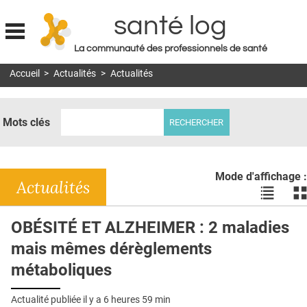
santé log
La communauté des professionnels de santé
Jump to navigation
Accueil
>
Actualités
>
Actualités
MON COMPTE
ABONNEMENT
Mots clés
S'ABONNER À LA REVUE SOIN À DOMICILE
ACTUS
Mode d'affichage :
DOSSIERS
Actualités
Voir
Vo
les
le
RÉSEAUX
actualité
ac
OBÉSITÉ ET ALZHEIMER : 2 maladies
en
en
E-REVUE SAD
mais mêmes dérèglements
liste
bl
THÉMA
métaboliques
L'APP
Actualité publiée il y a
6 heures 59 min