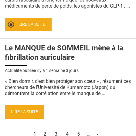
médicaments de perte de poids, les agonistes du GLP-1 , ...
LIRE LA SUITE
Le MANQUE de SOMMEIL mène à la
fibrillation auriculaire
Actualité publiée il y a
1 semaine 3 jours
« Bien dormir, c'est bien protéger son cœur » , résument ces
chercheurs de l’Université de Kumamoto (Japon) qui
démontrent la corrélation entre le manque de ...
LIRE LA SUITE
Pages
1
2
3
4
5
…
›