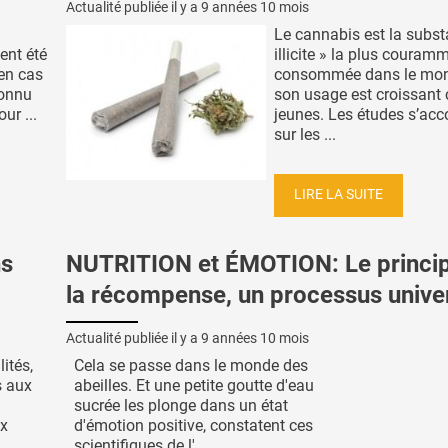
Actualité publiée il y a
9 années 10 mois
Le cannabis est la subst
ent été
illicite » la plus couram
 en cas
consommée dans le mon
connu
son usage est croissant 
ur ...
jeunes. Les études s’acc
sur les ...
LIRE LA SUITE
ns
NUTRITION et ÉMOTION: Le princi
la récompense, un processus univer
Actualité publiée il y a
9 années 10 mois
lités,
Cela se passe dans le monde des
s aux
abeilles. Et une petite goutte d'eau
sucrée les plonge dans un état
ux
d'émotion positive, constatent ces
scientifiques de l' ...