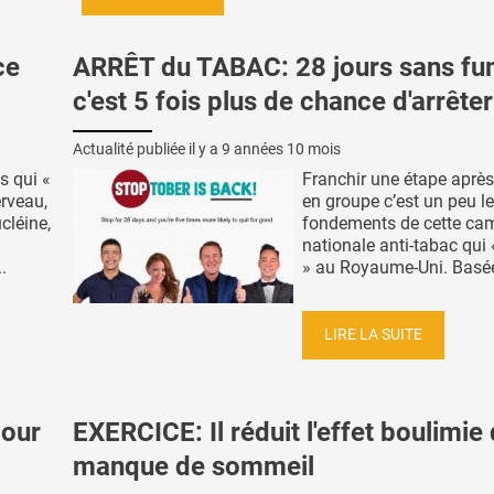
ce
ARRÊT du TABAC: 28 jours sans fu
c'est 5 fois plus de chance d'arrêter
Actualité publiée il y a
9 années 10 mois
s qui «
Franchir une étape après 
erveau,
en groupe c’est un peu l
cléine,
fondements de cette c
nationale anti-tabac qui
.
» au Royaume-Uni. Basée 
LIRE LA SUITE
jour
EXERCICE: Il réduit l'effet boulimie
manque de sommeil