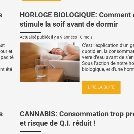
s
HORLOGE BIOLOGIQUE: Comment e
stimule la soif avant de dormir
Actualité publiée il y a
9 années 10 mois
ast
C’est l’explication d’un g
our et
quotidien, la consommat
pacité
verre d’eau avant de s’en
Sous l’action de notre h
nt été
biologique, et d'une horm
LIRE LA SUITE
s
CANNABIS: Consommation trop pr
et risque de Q.I. réduit !