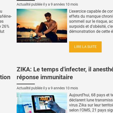
Actualité publiée il y a
9 années 10 mois
ou
L’exercice capable de con
aféine-
effets du manque chron
es
sommeil sur le risque, ac
e 26%
surpoids et d'obésité, c’e
lut
démonstration de cette éq
LIRE LA SUITE
ZIKA: Le temps d'infecter, il anesthé
tion
réponse immunitaire
Actualité publiée il y a
9 années 10 mois
Aujourd’hui, 68 pays et te
déclarent lune transmiss
virus Zika sur leur territoi
selon l'OMS, 21 pays sig