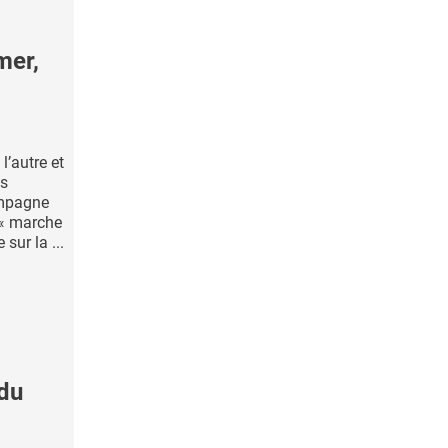
mer,
l’autre et
es
ampagne
 « marche
sur la ...
 du