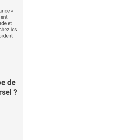
ance «
ment
de et
chez les
ordent
pe de
sel ?