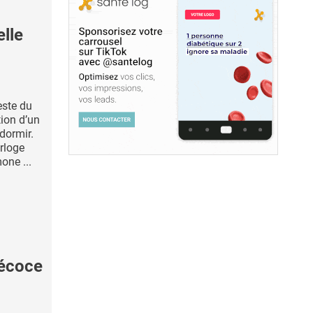
lle
este du
ion d’un
dormir.
orloge
one ...
écoce