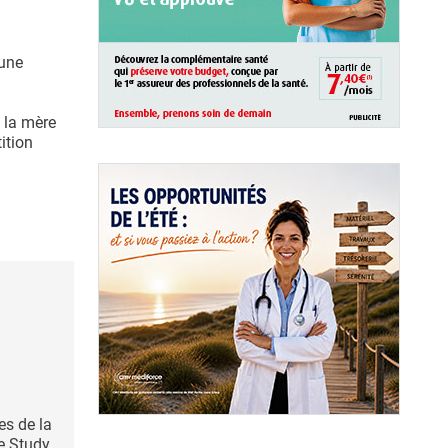
 une
e la mère
tition
es de la
e Study