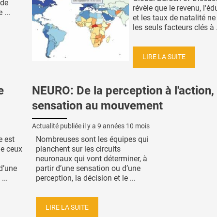
 de
révèle que le revenu, l'éd
 ...
et les taux de natalité n
les seuls facteurs clés à .
LIRE LA SUITE
e
NEURO: De la perception à l'action, 
sensation au mouvement
Actualité publiée il y a
9 années 10 mois
e est
Nombreuses sont les équipes qui
de ceux
planchent sur les circuits
neuronaux qui vont déterminer, à
 d’une
partir d’une sensation ou d’une
...
perception, la décision et le ...
LIRE LA SUITE