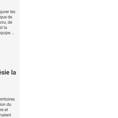
jurer les
ique de
cru, de
st la
uipe ...
sie la
rritoires
ion du
re et
nalent