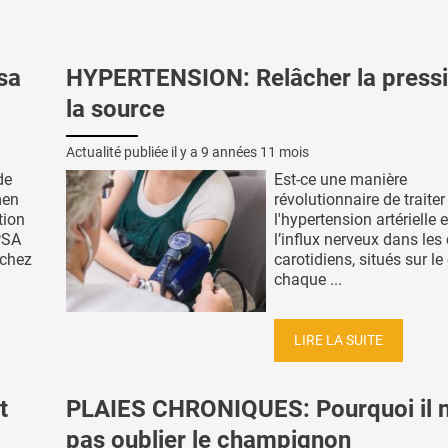
sa
HYPERTENSION: Relâcher la pressi
la source
Actualité publiée il y a
9 années 11 mois
de
Est-ce une manière
men
révolutionnaire de traiter
tion
l'hypertension artérielle 
PSA
l’influx nerveux dans les
 chez
carotidiens, situés sur le
chaque ...
LIRE LA SUITE
t
PLAIES CHRONIQUES: Pourquoi il n
pas oublier le champignon