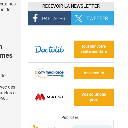
ertaines
RECEVOIR LA NEWSLETTER
ue de ...
n
tout sur votre
santé mentale
ômes
Vos crédits
 de
avec des
atelas à
Vos solutions
es ...
pros
Publicités :