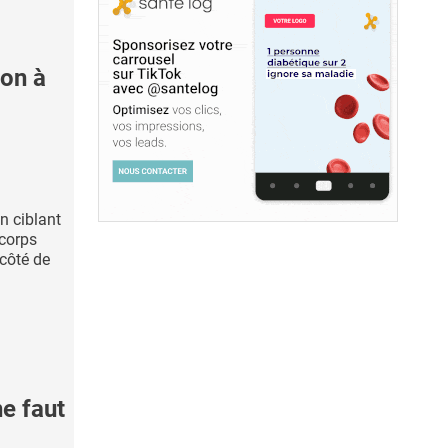
on à
en ciblant
 corps
 côté de
e faut