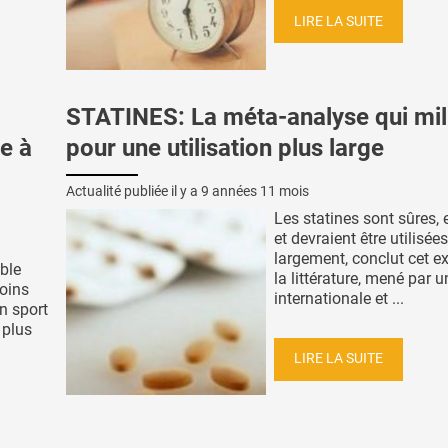
LIRE LA SUITE
STATINES: La méta-analyse qui mil
e à
pour une utilisation plus large
Actualité publiée il y a
9 années 11 mois
Les statines sont sûres, 
et devraient être utilisée
largement, conclut cet 
ble
la littérature, mené par 
oins
internationale et ...
n sport
 plus
LIRE LA SUITE