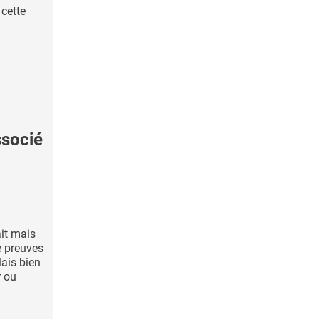
 cette
ssocié
ait mais
e preuves
Mais bien
r ou