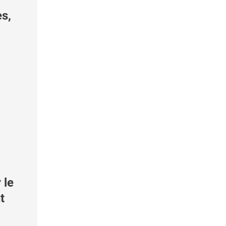
s,
 le
t