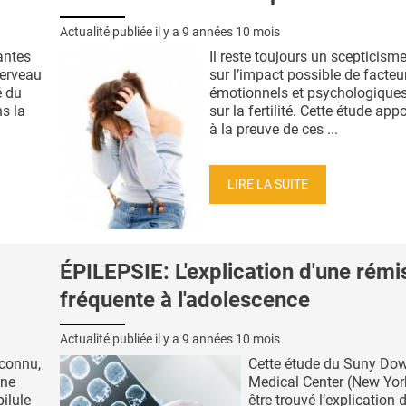
Actualité publiée il y a
9 années 10 mois
antes
Il reste toujours un scepticism
cerveau
sur l’impact possible de facteu
é du
émotionnels et psychologique
s la
sur la fertilité. Cette étude app
à la preuve de ces ...
LIRE LA SUITE
ÉPILEPSIE: L'explication d'une rémi
fréquente à l'adolescence
Actualité publiée il y a
9 années 10 mois
 connu,
Cette étude du Suny Do
une
Medical Center (New York
pilule
être trouvé l’explication 