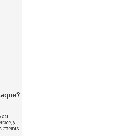
iaque?
 est
rcice, y
 atteints