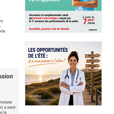
e
rs
s
orte
ssion
wnstate
) a peut-
de la