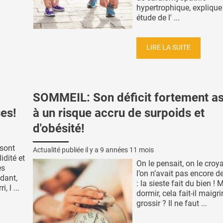
hypertrophique, explique
étude de l' ...
LIRE LA SUITE
SOMMEIL: Son déficit fortement a
es!
à un risque accru de surpoids et
d'obésité!
sont
Actualité publiée il y a
9 années 11 mois
idité et
On le pensait, on le croy
es
l’on n’avait pas encore d
dant,
: la sieste fait du bien ! 
, l ...
dormir, cela fait-il maigri
grossir ? Il ne faut ...