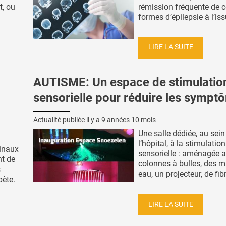
t, ou
rémission fréquente de c
formes d’épilepsie à l’iss
LIRE LA SUITE
AUTISME: Un espace de stimulatio
sensorielle pour réduire les sympt
Actualité publiée il y a
9 années 10 mois
Une salle dédiée, au sein
l’hôpital, à la stimulation
tinaux
sensorielle : aménagée 
nt de
colonnes à bulles, des m
s
eau, un projecteur, de fibr
bète.
LIRE LA SUITE