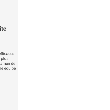
ite
efficaces
s plus
examen de
une équipe