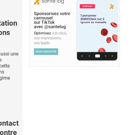
ation
ons
aussi une
e
cette
hns
égime
ontact
contre