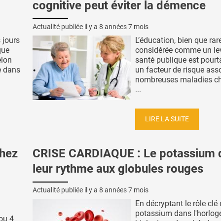
cognitive peut éviter la démence
Actualité publiée il y a
8 années 7 mois
 jours
L’éducation, bien que ra
que
considérée comme un lev
elon
santé publique est pourt
e dans
un facteur de risque ass
nombreuses maladies c
...
LIRE LA SUITE
chez
CRISE CARDIAQUE : Le potassium 
leur rythme aux globules rouges
Actualité publiée il y a
8 années 7 mois
En décryptant le rôle clé
potassium dans l'horlog
ou 4