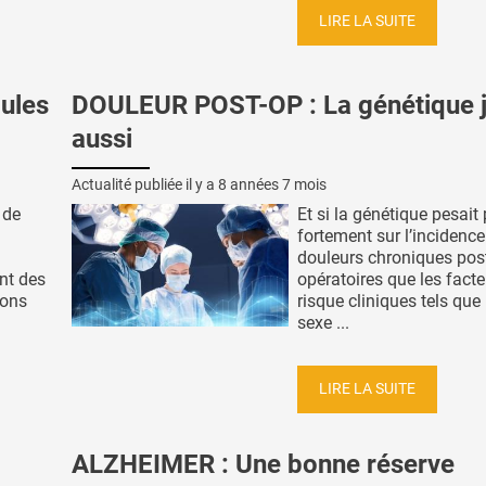
LIRE LA SUITE
ules
DOULEUR POST-OP : La génétique 
aussi
Actualité publiée il y a
8 années 7 mois
 de
Et si la génétique pesait
fortement sur l’incidenc
douleurs chroniques pos
nt des
opératoires que les fact
ions
risque cliniques tels que l
sexe ...
LIRE LA SUITE
ALZHEIMER : Une bonne réserve