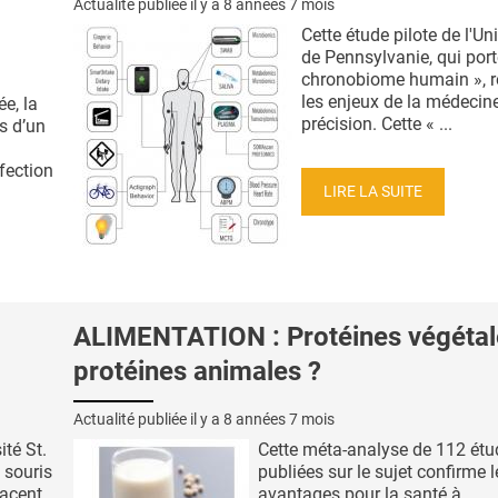
Actualité publiée il y a
8 années 7 mois
Cette étude pilote de l'Un
de Pennsylvanie, qui porte
chronobiome humain », 
les enjeux de la médecin
ée, la
précision. Cette « ...
ts d’un
fection
LIRE LA SUITE
ALIMENTATION : Protéines végétal
protéines animales ?
Actualité publiée il y a
8 années 7 mois
ité St.
Cette méta-analyse de 112 étu
 souris
publiées sur le sujet confirme l
jacent
avantages pour la santé à