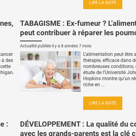
LIRE LA SUITE
nes,
TABAGISME : Ex-fumeur ? L’aliment
peut contribuer à réparer les poum
Actualité publiée il y a
8 années 7 mois
cancer
L’alimentation peut être 
é à des
thérapie, efficace dans d
 cette
nombreuses conditions, 
chigan.
étude de l’Université Jo
Hopkins montre qu’un r
riche en ...
LIRE LA SUITE
e :
DÉVELOPPEMENT : La qualité du c
avec les grands-parents est la clé 