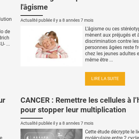
l'âgisme
lution
Actualité publiée il y a
8 années 7 mois
L'âgisme ou ces stéréoty
do de
mènent aux préjugés et à
drich
discrimination contre les
- ...
personnes âgées reste f
chez les jeunes adultes e
même être ...
LIRE LA SUITE
ur
CANCER : Remettre les cellules à l’
pour stopper leur multiplication
Actualité publiée il y a
8 années 7 mois
Cette étude décrypte le l
e
moléculaire entre 2 cycl