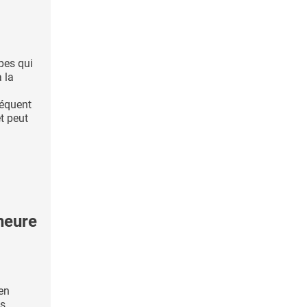
pes qui
 la
réquent
t peut
heure
ien
es