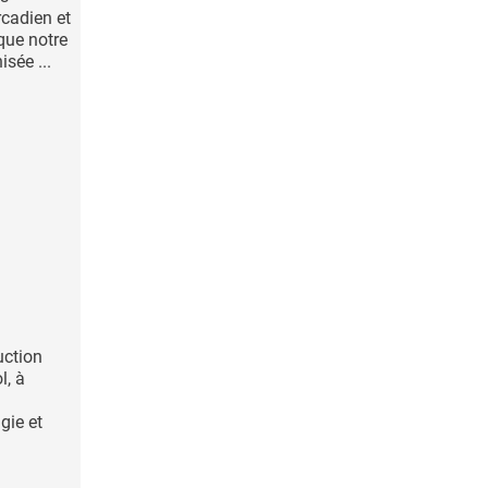
rcadien et
 que notre
isée ...
uction
l, à
gie et