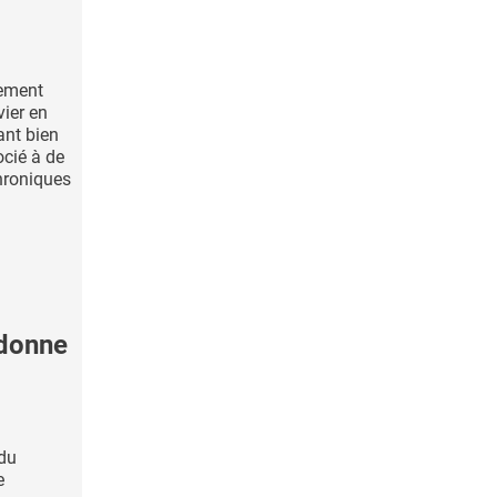
rement
ier en
ant bien
ocié à de
hroniques
donne
 du
e