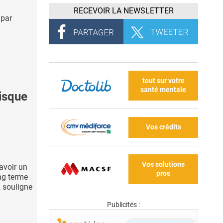
RECEVOIR LA NEWSLETTER
 par
tout sur votre
santé mentale
isque
Vos crédits
Vos solutions
avoir un
pros
ong terme
, souligne
Publicités :