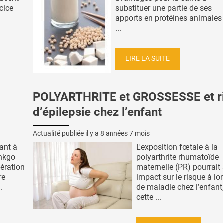
rcice
substituer une partie de ses
apports en protéines animales
...
LIRE LA SUITE
POLYARTHRITE et GROSSESSE et r
d’épilepsie chez l’enfant
Actualité publiée il y a
8 années 7 mois
ant à
L'exposition fœtale à la
inkgo
polyarthrite rhumatoïde
pération
maternelle (PR) pourrait 
re
impact sur le risque à l
.
de maladie chez l’enfant
cette ...