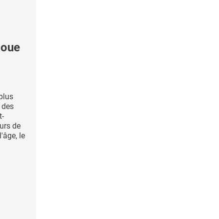
joue
 plus
e des
t-
eurs de
'âge, le