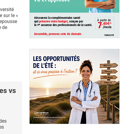
iversité
 sur le «
repousse
e de
es vs
des
es