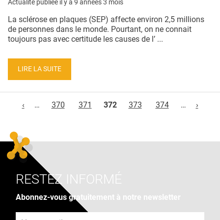
Actualité publiée il y a
9 années 3 mois
La sclérose en plaques (SEP) affecte environ 2,5 millions
de personnes dans le monde. Pourtant, on ne connait
toujours pas avec certitude les causes de l’ ...
LIRE LA SUITE
Pages
‹
…
370
371
372
373
374
…
›
RESTEZ INFORMÉ
Abonnez-vous gratuitement à notre newsletter
Adresse e-mail