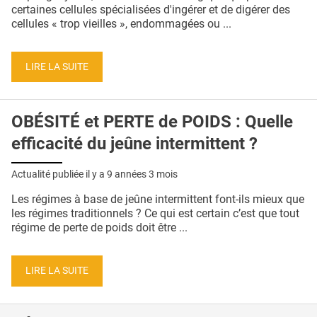
QUI SOMMES-NOUS ?
certaines cellules spécialisées d'ingérer et de digérer des
cellules « trop vieilles », endommagées ou ...
PUBLICITÉ
CONDITIONS GÉNÉRALES
LIRE LA SUITE
CONTACT
OBÉSITÉ et PERTE de POIDS : Quelle
CRÉDITS
efficacité du jeûne intermittent ?
Actualité publiée il y a
9 années 3 mois
Les régimes à base de jeûne intermittent font-ils mieux que
les régimes traditionnels ? Ce qui est certain c’est que tout
régime de perte de poids doit être ...
LIRE LA SUITE