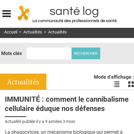
santé log
La communauté des professionnels de santé
Jump to navigation
Accueil
>
Actualités
>
Actualités
MON COMPTE
ABONNEMENT
Mots clés
S'ABONNER À LA REVUE SOIN À DOMICILE
ACTUS
Mode d'affichage :
DOSSIERS
Actualités
Voir
Vo
les
le
RÉSEAUX
actualité
ac
IMMUNITÉ : comment le cannibalisme
en
en
E-REVUE SAD
cellulaire éduque nos défenses
liste
bl
THÉMA
Actualité publiée il y a
9 années 3 mois
L'APP
La phagocytose, un mécanisme biologique qui permet à