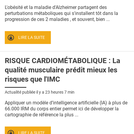
QUI SOMMES-NOUS ?
L'obésité et la maladie d'Alzheimer partagent des
perturbations métaboliques qui s'installent tôt dans la
PUBLICITÉ
progression de ces 2 maladies , et souvent, bien ...
CONDITIONS GÉNÉRALES
LIRE LA SUITE
CONTACT
CRÉDITS
RISQUE CARDIOMÉTABOLIQUE : La
qualité musculaire prédit mieux les
risques que l'IMC
Actualité publiée il y a
23 heures 7 min
Appliquer un modèle d’intelligence artificielle (IA) à plus de
66.000 IRM du corps entier permet ici de développer la
cartographie de référence la plus ...
LIRE LA SUITE