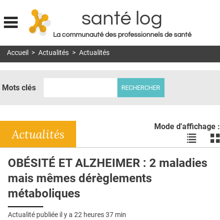
santé log
La communauté des professionnels de santé
Jump to navigation
Accueil
>
Actualités
>
Actualités
MON COMPTE
ABONNEMENT
Mots clés
S'ABONNER À LA REVUE SOIN À DOMICILE
ACTUS
Mode d'affichage :
DOSSIERS
Actualités
Voir
Vo
les
le
RÉSEAUX
actualité
ac
OBÉSITÉ ET ALZHEIMER : 2 maladies
en
en
E-REVUE SAD
mais mêmes dérèglements
liste
bl
THÉMA
métaboliques
L'APP
Actualité publiée il y a
22 heures 37 min