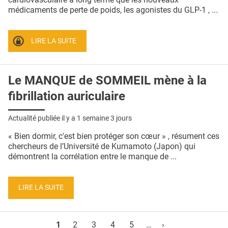
médicaments de perte de poids, les agonistes du GLP-1 , ...
LIRE LA SUITE
Le MANQUE de SOMMEIL mène à la
fibrillation auriculaire
Actualité publiée il y a
1 semaine 3 jours
« Bien dormir, c'est bien protéger son cœur » , résument ces
chercheurs de l’Université de Kumamoto (Japon) qui
démontrent la corrélation entre le manque de ...
LIRE LA SUITE
Pages
1
2
3
4
5
…
›