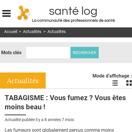
santé log
La communauté des professionnels de santé
Jump to navigation
Accueil
>
Actualités
>
Actualités
MON COMPTE
ABONNEMENT
Mots clés
S'ABONNER À LA REVUE SOIN À DOMICILE
ACTUS
Mode d'affichage :
DOSSIERS
Actualités
Voir
Vo
les
le
RÉSEAUX
actualité
ac
TABAGISME : Vous fumez ? Vous êtes
en
en
E-REVUE SAD
moins beau !
liste
bl
THÉMA
Actualité publiée il y a
8 années 7 mois
L'APP
Les fumeurs sont globalement perçus comme moins