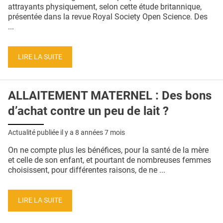
QUI SOMMES-NOUS ?
attrayants physiquement, selon cette étude britannique,
présentée dans la revue Royal Society Open Science. Des
PUBLICITÉ
...
CONDITIONS GÉNÉRALES
LIRE LA SUITE
CONTACT
CRÉDITS
ALLAITEMENT MATERNEL : Des bons
d’achat contre un peu de lait ?
Actualité publiée il y a
8 années 7 mois
On ne compte plus les bénéfices, pour la santé de la mère
et celle de son enfant, et pourtant de nombreuses femmes
choisissent, pour différentes raisons, de ne ...
LIRE LA SUITE