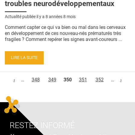
troubles neurodéveloppementaux
Actualité publiée il y a
8 années 8 mois
Comment capter ce qui va bien ou mal dans les cerveaux
en développement de ces nouveau-nés prématurés très
fragiles ? Comment repérer les signes avant-coureurs ...
LIRE LA SUITE
Pages
‹
…
348
349
350
351
352
…
›
RESTEZ INFORMÉ