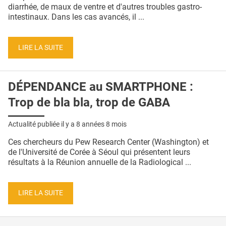
QUI SOMMES-NOUS ?
diarrhée, de maux de ventre et d'autres troubles gastro-
intestinaux. Dans les cas avancés, il ...
PUBLICITÉ
CONDITIONS GÉNÉRALES
LIRE LA SUITE
CONTACT
DÉPENDANCE au SMARTPHONE :
CRÉDITS
Trop de bla bla, trop de GABA
Actualité publiée il y a
8 années 8 mois
Ces chercheurs du Pew Research Center (Washington) et
de l'Université de Corée à Séoul qui présentent leurs
résultats à la Réunion annuelle de la Radiological ...
LIRE LA SUITE