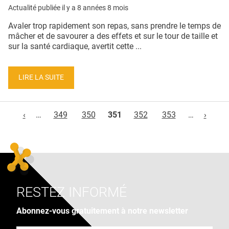
Actualité publiée il y a
8 années 8 mois
Avaler trop rapidement son repas, sans prendre le temps de
mâcher et de savourer a des effets et sur le tour de taille et
sur la santé cardiaque, avertit cette ...
LIRE LA SUITE
Pages
‹
…
349
350
351
352
353
…
›
RESTEZ INFORMÉ
Abonnez-vous gratuitement à notre newsletter
Adresse e-mail