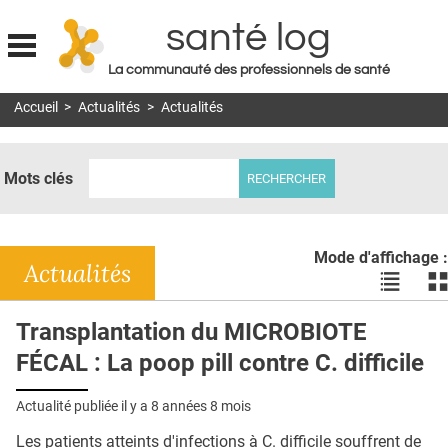
santé log
La communauté des professionnels de santé
Jump to navigation
Accueil
>
Actualités
>
Actualités
MON COMPTE
ABONNEMENT
Mots clés
S'ABONNER À LA REVUE SOIN À DOMICILE
ACTUS
Mode d'affichage :
DOSSIERS
Actualités
Voir
Vo
les
le
RÉSEAUX
actualité
ac
Transplantation du MICROBIOTE
en
en
E-REVUE SAD
FÉCAL : La poop pill contre C. difficile
liste
bl
THÉMA
Actualité publiée il y a
8 années 8 mois
L'APP
Les patients atteints d'infections à C. difficile souffrent de