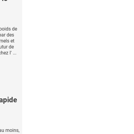
poids de
par des
nels et
utur de
z l' ...
rapide
au moins,