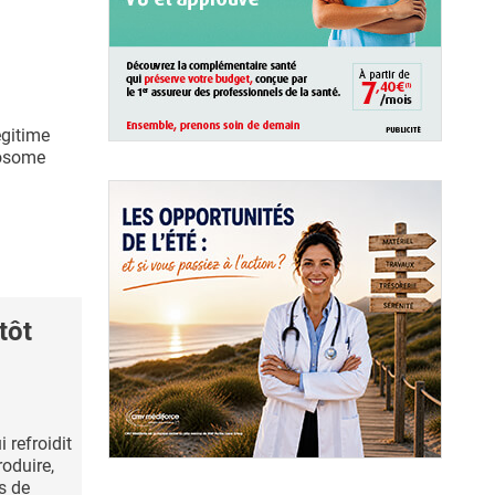
égitime
mosome
tôt
 refroidit
roduire,
s de