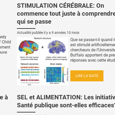
STIMULATION CÉRÉBRALE: On
commence tout juste à comprendr
qui se passe
Actualité publiée il y a
9 années 10 mois
nedy
Que se passe-t-il quand 
f Child
est stimulé artificielleme
pment
chercheurs de l’Universit
euve
Buffalo apportent de pr
réponses avec cette étude
LIRE LA SUITE
e à
SEL et ALIMENTATION: Les initiati
Santé publique sont-elles efficaces