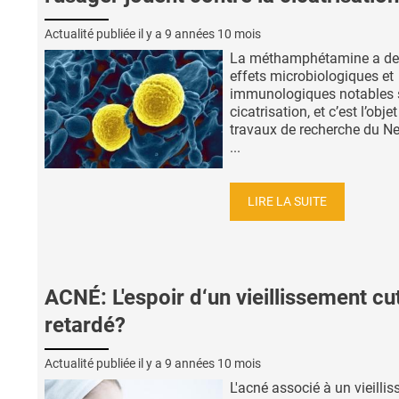
Actualité publiée il y a
9 années 10 mois
La méthamphétamine a de
effets microbiologiques et
immunologiques notables s
cicatrisation, et c’est l’obje
travaux de recherche du N
...
LIRE LA SUITE
ACNÉ: L'espoir d‘un vieillissement cu
retardé?
Actualité publiée il y a
9 années 10 mois
L'acné associé à un vieilli