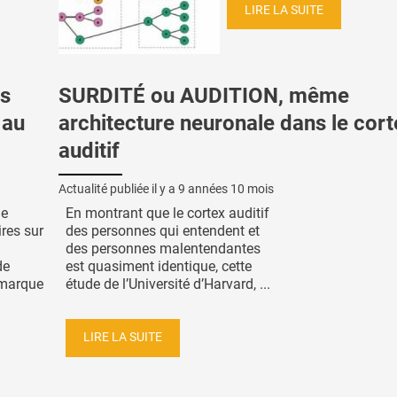
LIRE LA SUITE
s
SURDITÉ ou AUDITION, même
 au
architecture neuronale dans le cort
auditif
Actualité publiée il y a
9 années 10 mois
de
En montrant que le cortex auditif
res sur
des personnes qui entendent et
des personnes malentendantes
de
est quasiment identique, cette
 marque
étude de l’Université d’Harvard, ...
LIRE LA SUITE