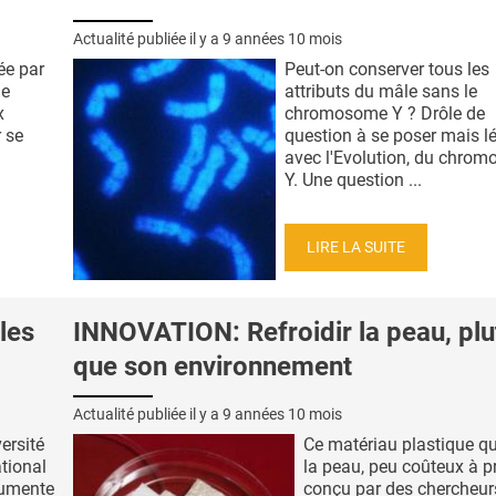
Actualité publiée il y a
9 années 10 mois
ée par
Peut-on conserver tous les
de
attributs du mâle sans le
x
chromosome Y ? Drôle de
 se
question à se poser mais l
avec l'Evolution, du chro
Y. Une question ...
LIRE LA SUITE
les
INNOVATION: Refroidir la peau, plu
que son environnement
Actualité publiée il y a
9 années 10 mois
ersité
Ce matériau plastique qui
tional
la peau, peu coûteux à p
cumente
conçu par des chercheur