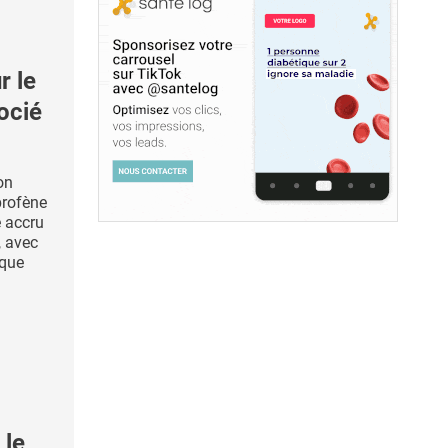
r le
ocié
on
profène
e accru
, avec
sque
 le