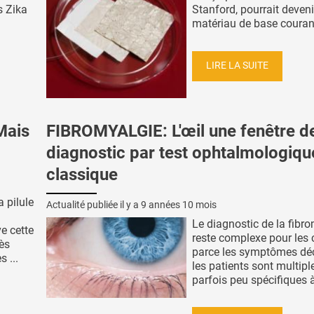
s Zika
Stanford, pourrait deveni
matériau de base courant,
LIRE LA SUITE
Mais
FIBROMYALGIE: L'œil une fenêtre d
diagnostic par test ophtalmologiqu
classique
 pilule
Actualité publiée il y a
9 années 10 mois
Le diagnostic de la fibr
ve cette
reste complexe pour les c
ès
parce les symptômes déc
 ...
les patients sont multipl
parfois peu spécifiques à 