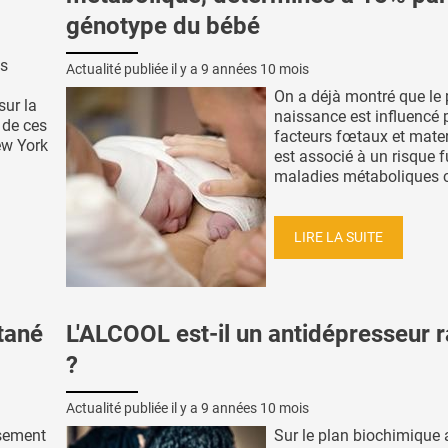
génotype du bébé
s
Actualité publiée il y a
9 années 10 mois
On a déjà montré que le 
ur la
naissance est influencé 
t de ces
facteurs fœtaux et mater
ew York
est associé à un risque f
maladies métaboliques che
LIRE LA SUITE
tané
L'ALCOOL est-il un antidépresseur 
?
Actualité publiée il y a
9 années 10 mois
ssement
Sur le plan biochimique 