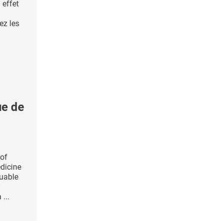
 effet
ez les
e de
 of
dicine
quable
...