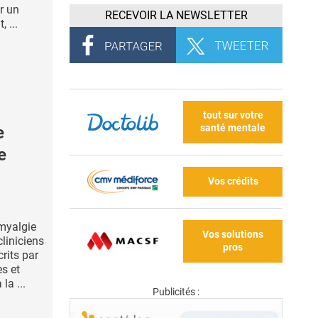
r un
RECEVOIR LA NEWSLETTER
 ...
tout sur votre
santé mentale
e
e
Vos crédits
omyalgie
Vos solutions
liniciens
pros
rits par
es et
la ...
Publicités :