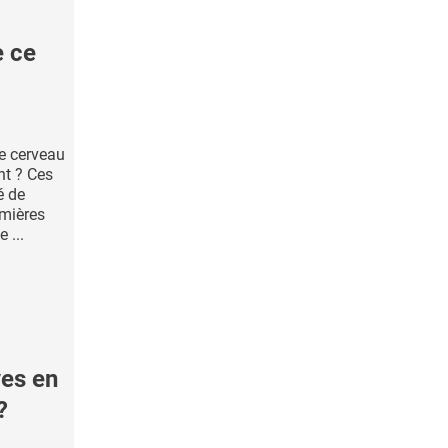
e ce
le cerveau
nt ? Ces
é de
emières
 ...
ves en
?