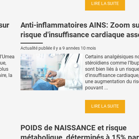
LIRE LA SUITE
sur
Anti-inflammatoires AINS: Zoom su
risque d'insuffisance cardiaque ass
Actualité publiée il y a
9 années 10 mois
 d'Umea
Certains analgésiques n
ue,
stéroïdiens comme l’Ibu
plus
sont bien liés à un risqu
ire, la
d'insuffisance cardiaque
une augmentation du ri
pouvant ...
LIRE LA SUITE
POIDS de NAISSANCE et risque
métabolique, déterminés à 15% par