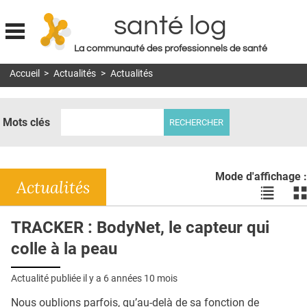
santé log
La communauté des professionnels de santé
Jump to navigation
Accueil
>
Actualités
>
Actualités
MON COMPTE
ABONNEMENT
Mots clés
S'ABONNER À LA REVUE SOIN À DOMICILE
ACTUS
Mode d'affichage :
DOSSIERS
Actualités
Voir
Vo
les
le
RÉSEAUX
actualité
ac
TRACKER : BodyNet, le capteur qui
en
en
E-REVUE SAD
colle à la peau
liste
bl
THÉMA
Actualité publiée il y a
6 années 10 mois
L'APP
Nous oublions parfois, qu’au-delà de sa fonction de