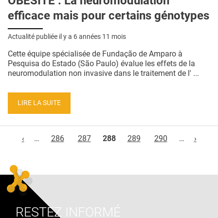
OBÉSITÉ : La neuromodulation
efficace mais pour certains génotypes
Actualité publiée il y a
6 années 11 mois
Cette équipe spécialisée de Fundação de Amparo à
Pesquisa do Estado (São Paulo) évalue les effets de la
neuromodulation non invasive dans le traitement de l' ...
LIRE LA SUITE
Pages
‹
…
286
287
288
289
290
…
›
RESTEZ INFORMÉ