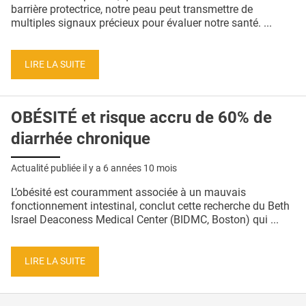
QUI SOMMES-NOUS ?
barrière protectrice, notre peau peut transmettre de
multiples signaux précieux pour évaluer notre santé. ...
PUBLICITÉ
CONDITIONS GÉNÉRALES
LIRE LA SUITE
CONTACT
OBÉSITÉ et risque accru de 60% de
CRÉDITS
diarrhée chronique
Actualité publiée il y a
6 années 10 mois
L’obésité est couramment associée à un mauvais
fonctionnement intestinal, conclut cette recherche du Beth
Israel Deaconess Medical Center (BIDMC, Boston) qui ...
LIRE LA SUITE