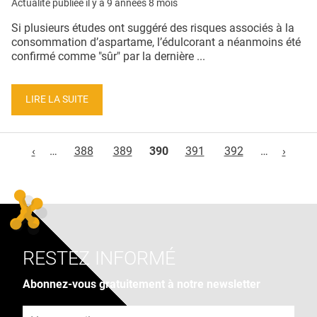
Actualité publiée il y a
9 années 8 mois
Si plusieurs études ont suggéré des risques associés à la
consommation d’aspartame, l’édulcorant a néanmoins été
confirmé comme "sûr" par la dernière ...
LIRE LA SUITE
Pages
‹
…
388
389
390
391
392
…
›
RESTEZ INFORMÉ
Abonnez-vous gratuitement à notre newsletter
Adresse e-mail