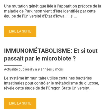
QUI SOMMES-NOUS ?
Une mutation génétique liée à l'apparition précoce de la
maladie de Parkinson vient d’être identifiée par cette
PUBLICITÉ
équipe de l’Université d'État d'Iowa : il s’ ...
CONDITIONS GÉNÉRALES
LIRE LA SUITE
CONTACT
CRÉDITS
IMMUNOMÉTABOLISME: Et si tout
passait par le microbiote ?
Actualité publiée il y a
9 années 8 mois
Le système immunitaire utilise certaines bactéries
intestinales pour contrôler le métabolisme du glucose,
révèle cette étude de de l'Oregon State University, ...
LIRE LA SUITE