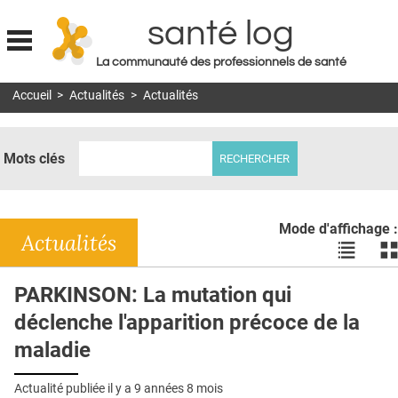
santé log
La communauté des professionnels de santé
Jump to navigation
Accueil
>
Actualités
>
Actualités
MON COMPTE
ABONNEMENT
Mots clés
S'ABONNER À LA REVUE SOIN À DOMICILE
ACTUS
Mode d'affichage :
DOSSIERS
Actualités
Voir
Vo
les
le
RÉSEAUX
actualité
ac
PARKINSON: La mutation qui
en
en
E-REVUE SAD
déclenche l'apparition précoce de la
liste
bl
THÉMA
maladie
L'APP
Actualité publiée il y a
9 années 8 mois