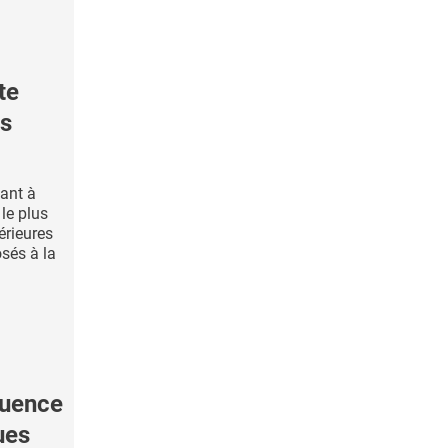
te
es
vant à
le plus
érieures
sés à la
luence
ues