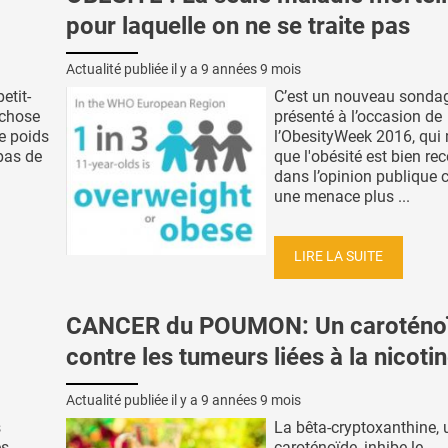
pour laquelle on ne se traite pas
Actualité publiée il y a
9 années 9 mois
etit-
C’est un nouveau sondag
-chose
présenté à l’occasion de
e poids
l’ObesityWeek 2016, qui
epas de
que l'obésité est bien r
dans l’opinion publiqu
une menace plus ...
LIRE LA SUITE
CANCER du POUMON: Un caroténo
contre les tumeurs liées à la nicoti
Actualité publiée il y a
9 années 9 mois
s
La bêta-cryptoxanthine, 
es
caroténoïde, inhibe le