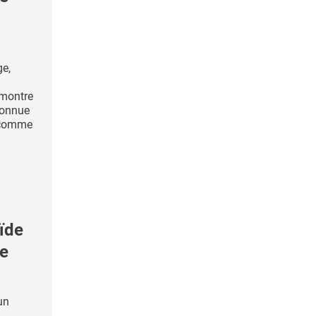
e,
 montre
econnue
e comme
ïde
ne
un