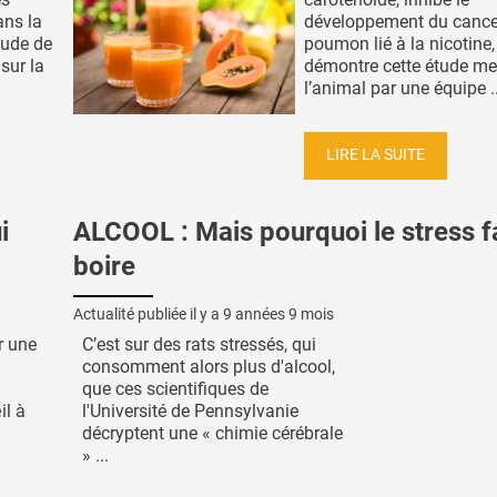
ans la
développement du cance
étude de
poumon lié à la nicotine,
sur la
démontre cette étude m
l’animal par une équipe ..
LIRE LA SUITE
i
ALCOOL : Mais pourquoi le stress f
boire
Actualité publiée il y a
9 années 9 mois
r une
C’est sur des rats stressés, qui
consomment alors plus d'alcool,
que ces scientifiques de
il à
l'Université de Pennsylvanie
décryptent une « chimie cérébrale
» ...