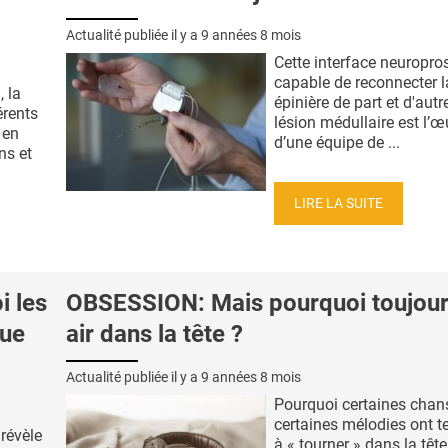
Actualité publiée il y a
9 années 8 mois
Cette interface neuropro
capable de reconnecter l
, la
épinière de part et d'autr
érents
lésion médullaire est l’œ
 en
d’une équipe de ...
ns et
LIRE LA SUITE
 les
OBSESSION: Mais pourquoi toujour
que
air dans la tête ?
Actualité publiée il y a
9 années 8 mois
Pourquoi certaines cha
certaines mélodies ont 
révèle
à « tourner » dans la tête