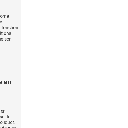
borne
e
n fonction
itions
ue son
e en
 en
ser le
boliques