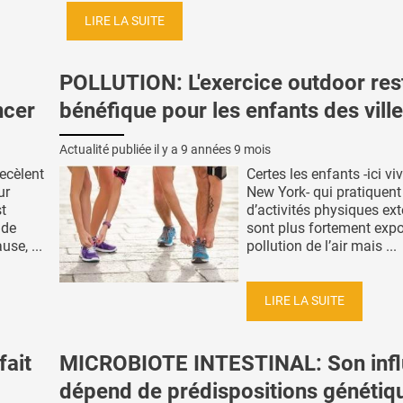
LIRE LA SUITE
POLLUTION: L'exercice outdoor res
ncer
bénéfique pour les enfants des vill
Actualité publiée il y a
9 années 9 mois
ecèlent
Certes les enfants -ici vi
ur
New York- qui pratiquent 
t
d’activités physiques ext
 de
sont plus fortement expo
use, ...
pollution de l’air mais ...
LIRE LA SUITE
fait
MICROBIOTE INTESTINAL: Son inf
dépend de prédispositions génétiq