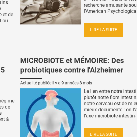
ains
recherche amusante sou
e
l'American Psychological 
 et de
ou ...
LIRE LA SUITE
s
MICROBIOTE et MÉMOIRE: Des
 5
probiotiques contre l'Alzheimer
Actualité publiée il y a
9 années 8 mois
Le lien entre notre intest
plutôt notre flore intestin
régime
notre cerveau est de mie
ès de
mieux documenté : on l’
e
l'axe microbiote-intestin- 
nt à
LIRE LA SUITE