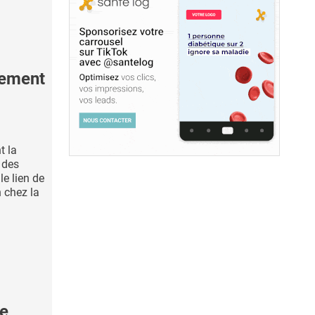
tement
t la
 des
le lien de
n chez la
le