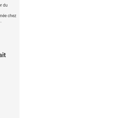
r du
enée chez
.
ait