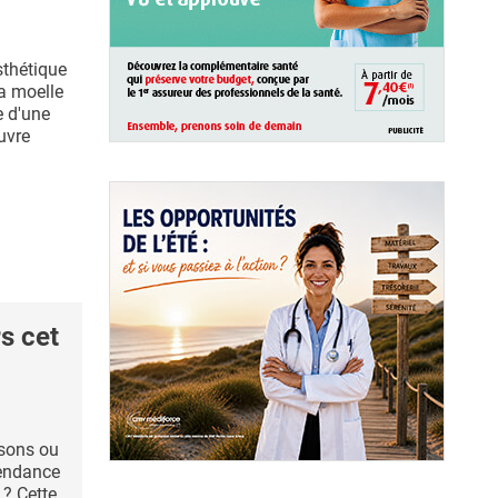
sthétique
a moelle
e d'une
uvre
s cet
nsons ou
tendance
 ? Cette