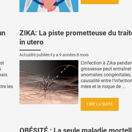
un
ZIKA: La piste prometteuse du trai
in utero
Actualité publiée il y a
9 années 8 mois
st
L’infection à Zika pendan
s
grossesse peut entraîner
mais
anomalies congénitales, 
causalité entre l’infectio
tre les
mère et le risque de ...
LIRE LA SUITE
OBÉSITÉ : La seule maladie mortel