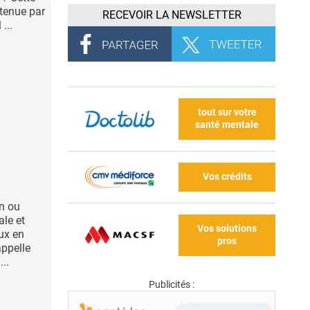
tenue par
RECEVOIR LA NEWSLETTER
...
tout sur votre
santé mentale
Vos crédits
in ou
ale et
Vos solutions
ux en
pros
appelle
...
Publicités :