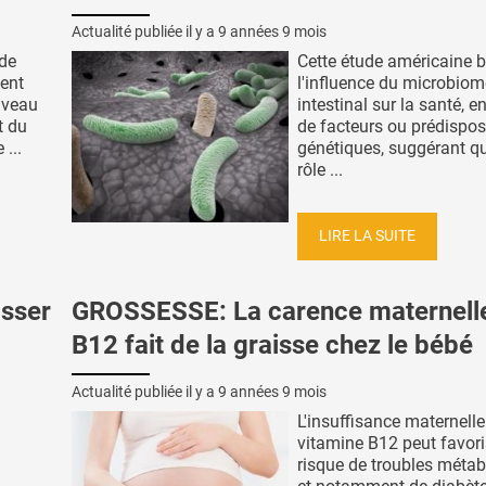
Actualité publiée il y a
9 années 9 mois
 de
Cette étude américaine 
sent
l'influence du microbiom
uveau
intestinal sur la santé, e
t du
de facteurs ou prédispos
 ...
génétiques, suggérant q
rôle ...
LIRE LA SUITE
sser
GROSSESSE: La carence maternell
B12 fait de la graisse chez le bébé
Actualité publiée il y a
9 années 9 mois
L'insuffisance maternelle
vitamine B12 peut favori
risque de troubles méta