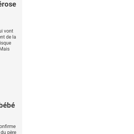
érose
ui vont
nt de la
risque
 Mais
 bébé
confirme
n du père