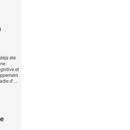
n
 déjà été
gne
gnitive et
loppement
ie d' ...
ie