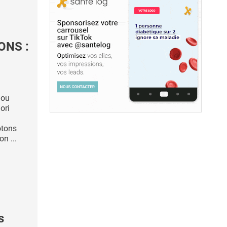
ONS :
 ou
ori
otons
on ...
s