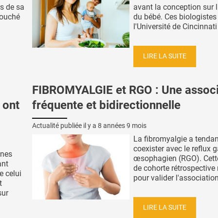
s de sa
avant la conception sur 
touché
du bébé. Ces biologistes
l'Université de Cincinnati 
LIRE LA SUITE
FIBROMYALGIE et RGO : Une associ
 ont
fréquente et bidirectionnelle
Actualité publiée il y a
8 années 9 mois
La fibromyalgie a tenda
coexister avec le reflux g
nnes
œsophagien (RGO). Cett
ant
de cohorte rétrospectiv
e celui
pour valider l'association 
t
sur
LIRE LA SUITE