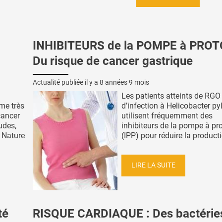
INHIBITEURS de la POMPE à PROT
Du risque de cancer gastrique
Actualité publiée il y a
8 années 9 mois
Les patients atteints de RGO
me très
d’infection à Helicobacter pyl
cancer
utilisent fréquemment des
udes,
inhibiteurs de la pompe à pr
 Nature
(IPP) pour réduire la producti
LIRE LA SUITE
té
RISQUE CARDIAQUE : Des bactérie