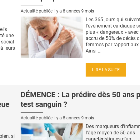
Actualité publiée il y a
8 années 9 mois
Les 365 jours qui suiven
l'événement cardiaque so
el's
plus « dangereux » avec 
uté une
accru de 50% de décès c
 social
femmes par rapport au
à leurs
Ainsi ...
LIRE LA SUITE
DÉMENCE : La prédire dès 50 ans p
eue
test sanguin ?
Actualité publiée il y a
8 années 9 mois
Des marqueurs d'inflam
l'âge moyen de 50 ans
ien, si
caractéristiques d’un