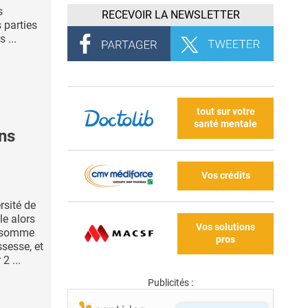
s
RECEVOIR LA NEWSLETTER
 parties
 ...
tout sur votre
santé mentale
ans
Vos crédits
rsité de
le alors
Vos solutions
onsomme
pros
ssesse, et
2 ...
Publicités :