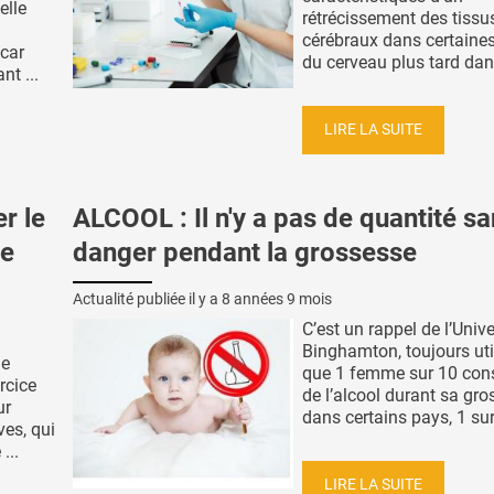
elle
rétrécissement des tissu
n
cérébraux dans certaines
 car
du cerveau plus tard dans
t ...
LIRE LA SUITE
r le
ALCOOL : Il n'y a pas de quantité s
le
danger pendant la grossesse
Actualité publiée il y a
8 années 9 mois
C’est un rappel de l’Unive
Binghamton, toujours uti
de
que 1 femme sur 10 c
ercice
de l’alcool durant sa gro
ur
dans certains pays, 1 sur 
ves, qui
...
LIRE LA SUITE