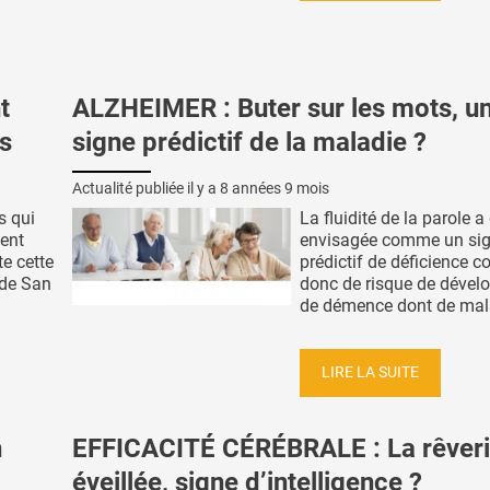
t
ALZHEIMER : Buter sur les mots, u
s
signe prédictif de la maladie ?
Actualité publiée il y a
8 années 9 mois
s qui
La fluidité de la parole a
ent
envisagée comme un si
e cette
prédictif de déficience co
 de San
donc de risque de déve
de démence dont de malad
LIRE LA SUITE
n
EFFICACITÉ CÉRÉBRALE : La rêver
éveillée, signe d’intelligence ?