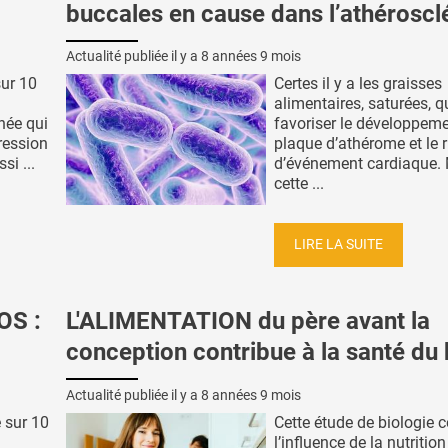
buccales en cause dans l’athéroscl
Actualité publiée il y a
8 années 9 mois
sur 10
Certes il y a les graisses
alimentaires, saturées, q
née qui
favoriser le développeme
ression
plaque d’athérome et le 
si ...
d’événement cardiaque.
cette ...
LIRE LA SUITE
S :
L'ALIMENTATION du père avant la
conception contribue à la santé du
Actualité publiée il y a
8 années 9 mois
 sur 10
Cette étude de biologie 
l’influence de la nutritio