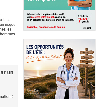
t
nt les
un risque
hez les
x hommes.
ar un
mation à