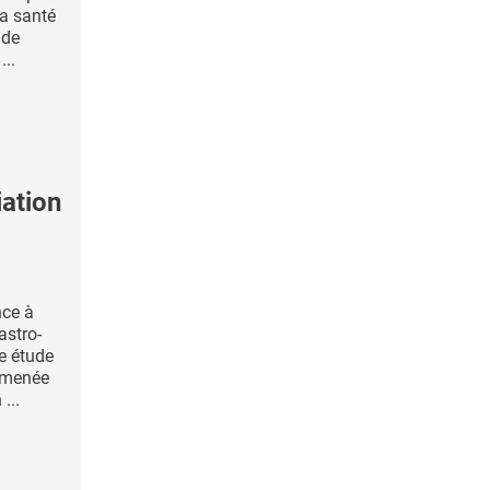
la santé
 de
...
ation
nce à
astro-
e étude
e menée
...