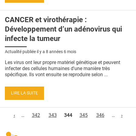
CANCER et virothérapie :
Développement d’un adénovirus qui
infecte la tumeur
Actualité publiée il y a
8 années 6 mois
Les virus ont leur propre matériel génétique et peuvent
infecter des cellules humaines d'une manière très
spécifique. Ils vont ensuite se reproduire selon ...
LIRE LA SUITE
Pages
‹
…
342
343
344
345
346
…
›