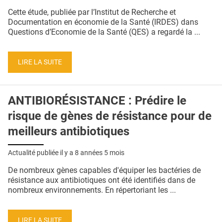
QUI SOMMES-NOUS ?
Cette étude, publiée par l’Institut de Recherche et
Documentation en économie de la Santé (IRDES) dans
PUBLICITÉ
Questions d’Economie de la Santé (QES) a regardé la ...
CONDITIONS GÉNÉRALES
LIRE LA SUITE
CONTACT
CRÉDITS
ANTIBIORÉSISTANCE : Prédire le
risque de gènes de résistance pour de
meilleurs antibiotiques
Actualité publiée il y a
8 années 5 mois
De nombreux gènes capables d'équiper les bactéries de
résistance aux antibiotiques ont été identifiés dans de
nombreux environnements. En répertoriant les ...
LIRE LA SUITE