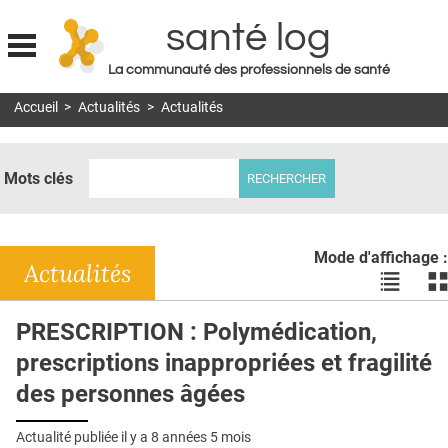
santé log
La communauté des professionnels de santé
Jump to navigation
Accueil
>
Actualités
>
Actualités
MON COMPTE
ABONNEMENT
Mots clés
S'ABONNER À LA REVUE SOIN À DOMICILE
ACTUS
Mode d'affichage :
DOSSIERS
Actualités
Voir
Vo
les
le
RÉSEAUX
actualité
ac
PRESCRIPTION : Polymédication,
en
en
E-REVUE SAD
prescriptions inappropriées et fragilité
liste
bl
THÉMA
des personnes âgées
L'APP
Actualité publiée il y a
8 années 5 mois