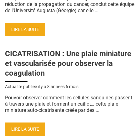
QUI SOMMES-NOUS ?
réduction de la propagation du cancer, conclut cette équipe
de l'Université Augusta (Géorgie) car elle ...
PUBLICITÉ
CONDITIONS GÉNÉRALES
LIRE LA SUITE
CONTACT
CICATRISATION : Une plaie miniature
CRÉDITS
et vascularisée pour observer la
coagulation
Actualité publiée il y a
8 années 6 mois
Pouvoir observer comment les cellules sanguines passent
à travers une plaie et forment un caillot… cette plaie
miniature auto-cicatrisante créée par des ...
LIRE LA SUITE