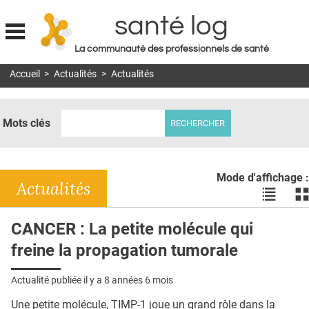
santé log
La communauté des professionnels de santé
Jump to navigation
Accueil
>
Actualités
>
Actualités
MON COMPTE
ABONNEMENT
Mots clés
S'ABONNER À LA REVUE SOIN À DOMICILE
ACTUS
Mode d'affichage :
DOSSIERS
Actualités
Voir
Vo
les
le
RÉSEAUX
actualité
ac
CANCER : La petite molécule qui
en
en
E-REVUE SAD
freine la propagation tumorale
liste
bl
THÉMA
Actualité publiée il y a
8 années 6 mois
L'APP
Une petite molécule, TIMP-1 joue un grand rôle dans la