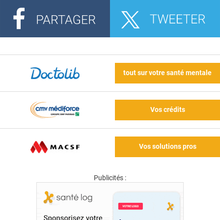
tout sur votre santé mentale
Vos crédits
Vos solutions pros
Publicités :