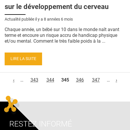
sur le développement du cerveau
Actualité publiée il y a
8 années 6 mois
Chaque année, un bébé sur 10 dans le monde naît avant
terme et encoure un risque accru de handicap physique
et/ou mental. Comment le très faible poids à la ...
LIRE LA SUITE
Pages
‹
…
343
344
345
346
347
…
›
RESTEZ INFORMÉ