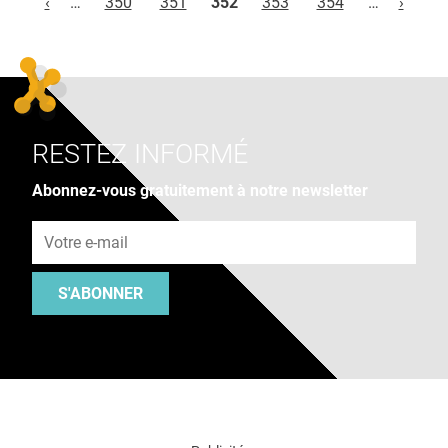
‹
…
350
351
352
353
354
…
›
RESTEZ INFORMÉ
Abonnez-vous gratuitement à notre newsletter
Adresse e-mail
S'ABONNER