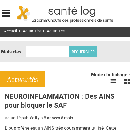
santé log
La communauté des professionnels de santé
Jump to navigation
Accueil
>
Actualités
>
Actualités
MON COMPTE
ABONNEMENT
Mots clés
S'ABONNER À LA REVUE SOIN À DOMICILE
ACTUS
Mode d'affichage :
DOSSIERS
Actualités
Voir
Vo
les
le
RÉSEAUX
actualité
ac
NEUROINFLAMMATION : Des AINS
en
en
E-REVUE SAD
pour bloquer le SAF
liste
bl
THÉMA
Actualité publiée il y a
8 années 8 mois
L'APP
L'ibuprofène est un AINS très couramment utilisé. Cette