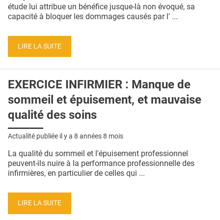
QUI SOMMES-NOUS ?
étude lui attribue un bénéfice jusque-là non évoqué, sa
capacité à bloquer les dommages causés par l' ...
PUBLICITÉ
CONDITIONS GÉNÉRALES
LIRE LA SUITE
CONTACT
EXERCICE INFIRMIER : Manque de
CRÉDITS
sommeil et épuisement, et mauvaise
qualité des soins
Actualité publiée il y a
8 années 8 mois
La qualité du sommeil et l'épuisement professionnel
peuvent-ils nuire à la performance professionnelle des
infirmières, en particulier de celles qui ...
LIRE LA SUITE