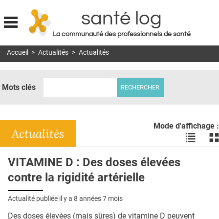
santé log
La communauté des professionnels de santé
Jump to navigation
Accueil
>
Actualités
>
Actualités
MON COMPTE
ABONNEMENT
Mots clés
S'ABONNER À LA REVUE SOIN À DOMICILE
ACTUS
Mode d'affichage :
DOSSIERS
Actualités
Voir
Vo
les
le
RÉSEAUX
actualité
ac
VITAMINE D : Des doses élevées
en
en
E-REVUE SAD
contre la rigidité artérielle
liste
bl
THÉMA
Actualité publiée il y a
8 années 7 mois
L'APP
Des doses élevées (mais sûres) de vitamine D peuvent