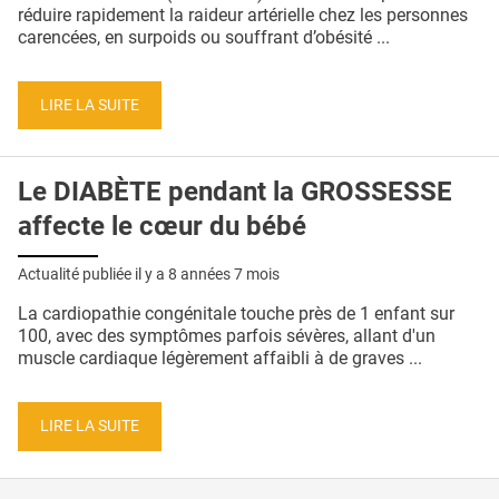
QUI SOMMES-NOUS ?
réduire rapidement la raideur artérielle chez les personnes
carencées, en surpoids ou souffrant d’obésité ...
PUBLICITÉ
CONDITIONS GÉNÉRALES
LIRE LA SUITE
CONTACT
Le DIABÈTE pendant la GROSSESSE
CRÉDITS
affecte le cœur du bébé
Actualité publiée il y a
8 années 7 mois
La cardiopathie congénitale touche près de 1 enfant sur
100, avec des symptômes parfois sévères, allant d'un
muscle cardiaque légèrement affaibli à de graves ...
LIRE LA SUITE