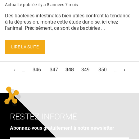
Actualité publiée il y a
8 années 7 mois
Des bactéries intestinales bien utiles contrent la tendance
à la dépression, montre cette étude danoise, ici chez
l’animal. Précisément, ce sont des bactéries ...
LIRE LA SUITE
Pages
‹
…
346
347
348
349
350
…
›
RESTEZ INFORMÉ
Abonnez-vous gratuitement à notre newsletter
Adresse e-mail