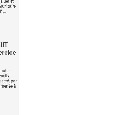
aluer et
munitaire
 ...
IIT
ercice
haute
ensity
sacré, par
, menée à