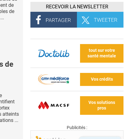
ent de
RECEVOIR LA NEWSLETTER
bles de
...
tout sur votre
santé mentale
s de
Vos crédits
e
ntifient
Vos solutions
ortex
pros
s atteints
tions ...
Publicités :