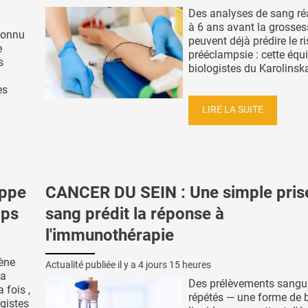
Des analyses de sang ré
à 6 ans avant la grosses
connu
peuvent déjà prédire le r
e
prééclampsie : cette équ
s
biologistes du Karolinska 
es
LIRE LA SUITE
appe
CANCER DU SEIN : Une simple pris
mps
sang prédit la réponse à
l'immunothérapie
ène
Actualité publiée il y a
4 jours 15 heures
la
Des prélèvements sangu
 fois ,
répétés — une forme de 
ogistes