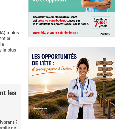
(IA) à plus
ntier
 la
e la plus
nt les
évorant ?
rsité de