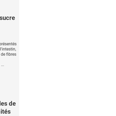
sucre
présentés
intestin,
de fibres
...
les de
ités