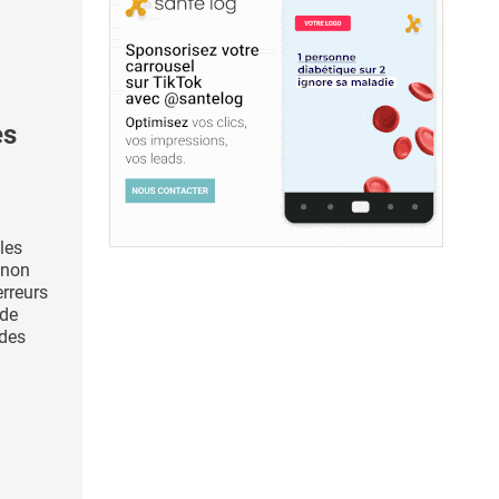
es
les
 non
erreurs
 de
 des