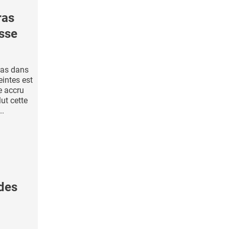
ras
esse
ras dans
intes est
e accru
lut cette
..
des