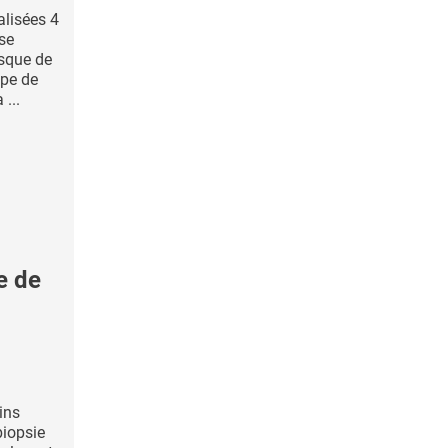
alisées 4
se
isque de
ipe de
...
e de
ins
biopsie