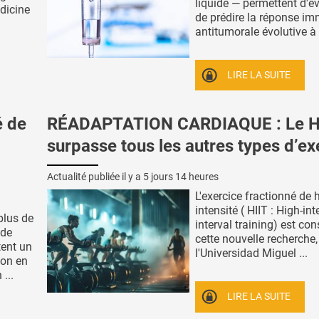
liquide — permettent d'év
dicine
de prédire la réponse im
antitumorale évolutive à l'
LIRE LA SUITE
é de
RÉADAPTATION CARDIAQUE : Le H
surpasse tous les autres types d’ex
Actualité publiée il y a
5 jours 14 heures
L'exercice fractionné de 
intensité ( HIIT : High-int
plus de
interval training) est con
 de
cette nouvelle recherche
tent un
l'Universidad Miguel ...
ion en
...
LIRE LA SUITE