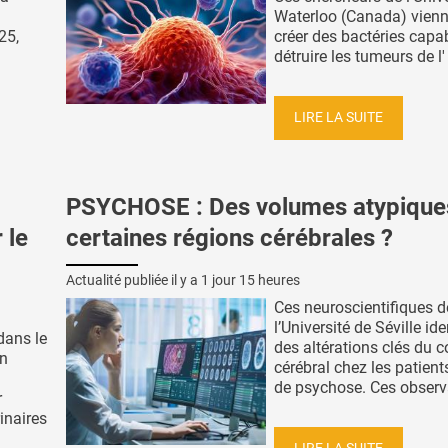
Waterloo (Canada) vienn
25,
créer des bactéries capa
détruire les tumeurs de l' 
LIRE LA SUITE
PSYCHOSE : Des volumes atypique
 le
certaines régions cérébrales ?
Actualité publiée il y a
1 jour 15 heures
Ces neuroscientifiques d
l’Université de Séville ide
 dans le
des altérations clés du c
on
cérébral chez les patient
de psychose. Ces observa
r
inaires