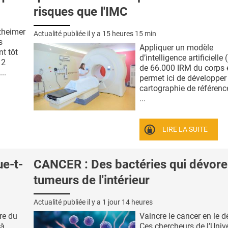
risques que l'IMC
lzheimer
Actualité publiée il y a
15 heures 15 min
s
Appliquer un modèle
nt tôt
d’intelligence artificielle 
 2
de 66.000 IRM du corps e
..
permet ici de développer
cartographie de référenc
...
LIRE LA SUITE
ue-t-
CANCER : Des bactéries qui dévore
tumeurs de l'intérieur
Actualité publiée il y a
1 jour 14 heures
ire du
Vaincre le cancer en le d
 à
Ces chercheurs de l’Unive