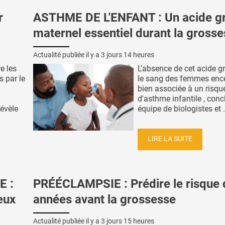
r
ASTHME DE L'ENFANT : Un acide g
maternel essentiel durant la gross
Actualité publiée il y a
3 jours 14 heures
e les
L'absence de cet acide g
s par le
le sang des femmes ence
bien associée à un risqu
d'asthme infantile , conc
révèle
équipe de biologistes et .
LIRE LA SUITE
E :
PRÉÉCLAMPSIE : Prédire le risque 
ieux
années avant la grossesse
Actualité publiée il y a
3 jours 15 heures