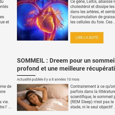
 du
Ce gène, LeXis, abaisse l
entés
cholestérol et dissipe le
dans les artères, et semb
les
l'accumulation de grais
que et
les cellules du foie. Ces ..
LIRE LA SUITE
SOMMEIL : Dreem pour un sommei
profond et une meilleure récupérat
Actualité publiée il y a
8 années 10 mois
lème de
Contrairement à ce qu’on 
une
parfois dans la littératur
scientifique, le sommeil
 vie.
(REM Sleep) n’est pas le
 l' ...
stade, ni le seul objectif .