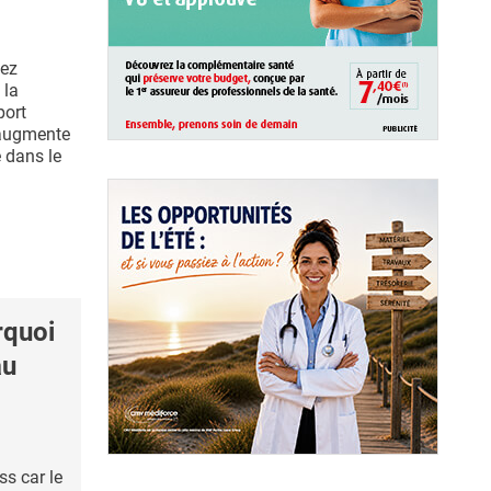
hez
 la
port
 augmente
 dans le
quoi
au
ss car le