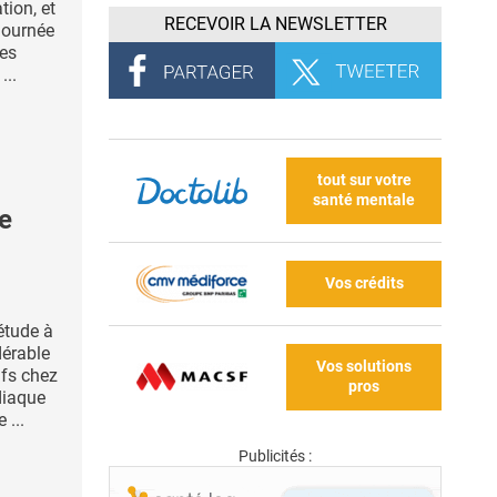
tion, et
RECEVOIR LA NEWSLETTER
 journée
ses
...
tout sur votre
santé mentale
e
Vos crédits
étude à
dérable
Vos solutions
fs chez
pros
diaque
 ...
Publicités :