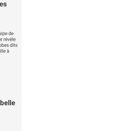
es
uipe de
r révèle
obes dits
ille à
belle