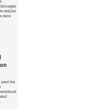
e
s blocages
le réduire
se dans
.
l
ion
peut lire
e
 paradoxal
 seul
..