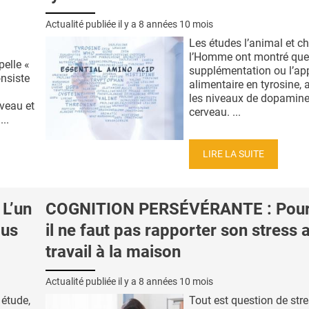
Actualité publiée il y a
8 années 10 mois
Les études l’animal et c
l’Homme ont montré que
pelle «
supplémentation ou l’ap
onsiste
alimentaire en tyrosine,
les niveaux de dopamine
veau et
cerveau. ...
..
LIRE LA SUITE
L’un
COGNITION PERSÉVÉRANTE : Pour
lus
il ne faut pas rapporter son stress 
travail à la maison
Actualité publiée il y a
8 années 10 mois
 étude,
Tout est question de stre