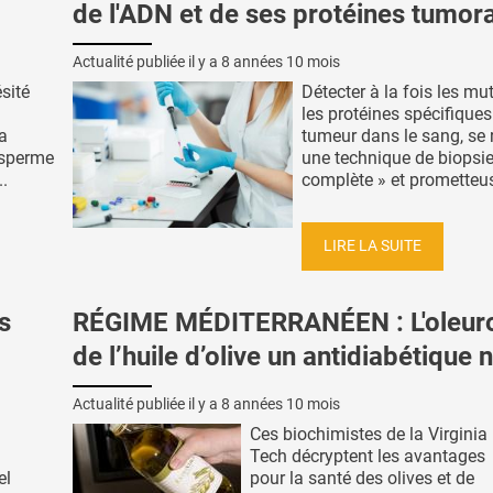
de l'ADN et de ses protéines tumor
Actualité publiée il y a
8 années 10 mois
sité
Détecter à la fois les mu
les protéines spécifiques
la
tumeur dans le sang, se 
e sperme
une technique de biopsie
..
complète » et prometteus
LIRE LA SUITE
s
RÉGIME MÉDITERRANÉEN : L'oleur
de l’huile d’olive un antidiabétique 
Actualité publiée il y a
8 années 10 mois
Ces biochimistes de la Virginia
Tech décryptent les avantages
el
pour la santé des olives et de