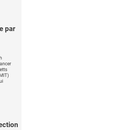
e par
h
Cancer
etts
(MIT)
ui
ection