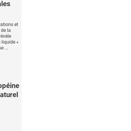
ales
tations et
 de la
révèle
 liquide «
e ...
opéine
naturel