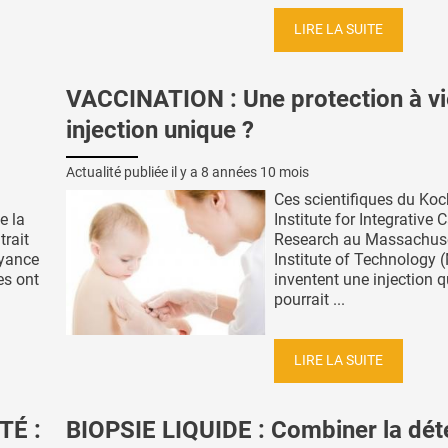
LIRE LA SUITE
VACCINATION : Une protection à vi
injection unique ?
Actualité publiée il y a
8 années 10 mois
Ces scientifiques du Koc
e la
Institute for Integrative 
rait
Research au Massachus
oyance
Institute of Technology 
es ont
inventent une injection q
pourrait ...
LIRE LA SUITE
TÉ :
BIOPSIE LIQUIDE : Combiner la dét