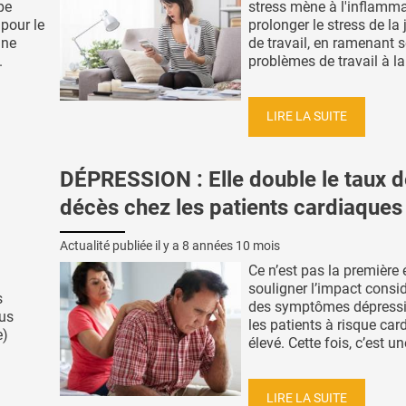
pe
stress mène à l'inflamma
 pour le
prolonger le stress de la
nne
de travail, en ramenant 
.
problèmes de travail à la 
LIRE LA SUITE
DÉPRESSION : Elle double le taux d
décès chez les patients cardiaques
Actualité publiée il y a
8 années 10 mois
Ce n’est pas la première 
souligner l’impact consi
s
des symptômes dépressi
us
les patients à risque car
e)
élevé. Cette fois, c’est une
LIRE LA SUITE