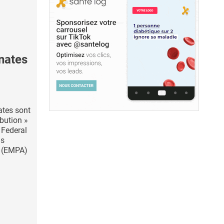
inates
ates sont
bution »
 Federal
ls
 (EMPA)