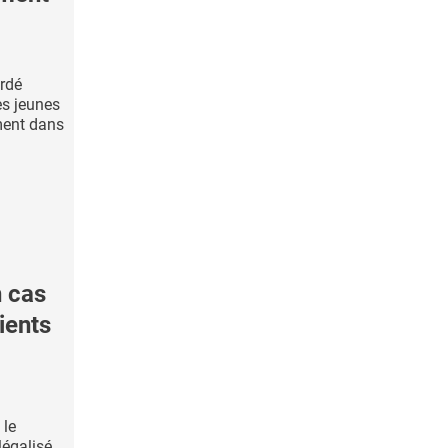
ardé
es jeunes
ment dans
 cas
ients
 le
légalisé