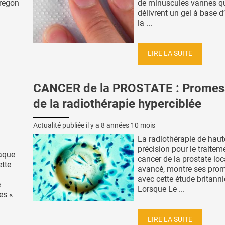
Oregon
de minuscules vannes q
délivrent un gel à base d
la ...
LIRE LA SUITE
CANCER de la PROSTATE : Promes
de la radiothérapie hyperciblée
Actualité publiée il y a
8 années 10 mois
La radiothérapie de haut
précision pour le traitem
taque
cancer de la prostate loc
ette
avancé, montre ses pro
avec cette étude britann
e
Lorsque Le ...
es «
LIRE LA SUITE