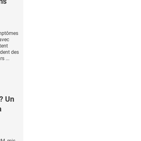
ns
ymptômes
 avec
tent
rdent des
s ...
? Un
a
RM, mis