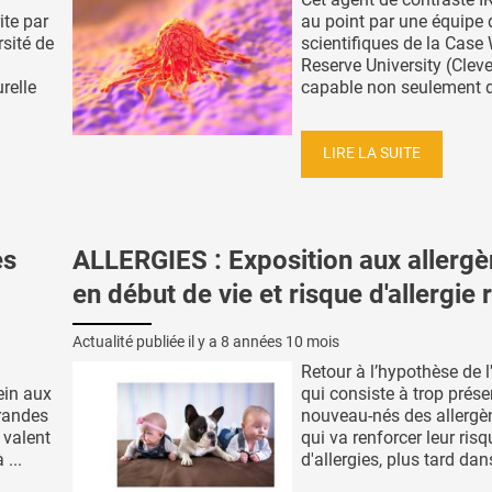
ite par
au point par une équipe 
rsité de
scientifiques de la Case
Reserve University (Clev
relle
capable non seulement de
LIRE LA SUITE
es
ALLERGIES : Exposition aux allerg
en début de vie et risque d'allergie 
Actualité publiée il y a
8 années 10 mois
Retour à l’hypothèse de l
ein aux
qui consiste à trop prése
grandes
nouveau-nés des allergè
 valent
qui va renforcer leur risq
...
d'allergies, plus tard dans