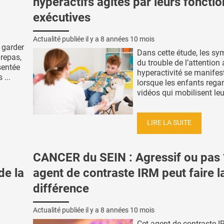
hyperactifs agités par leurs fonctio
exécutives
Actualité publiée il y a
8 années 10 mois
 garder
Dans cette étude, les s
 repas,
du trouble de l’attention
sentée
hyperactivité se manifes
...
lorsque les enfants rega
vidéos qui mobilisent leur
LIRE LA SUITE
CANCER du SEIN : Agressif ou pas 
de la
agent de contraste IRM peut faire l
différence
Actualité publiée il y a
8 années 10 mois
Cet agent de contraste I