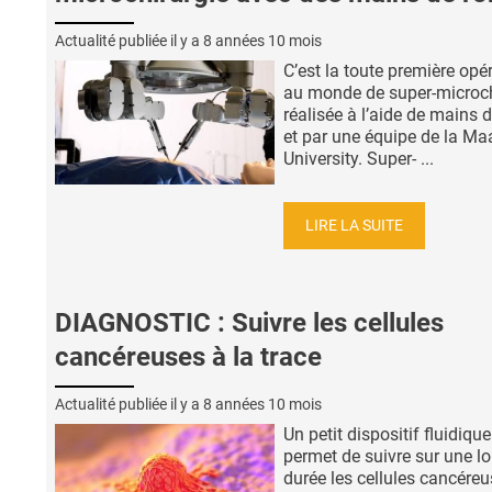
Actualité publiée il y a
8 années 10 mois
C’est la toute première opé
au monde de super-microch
réalisée à l’aide de mains 
et par une équipe de la Maa
University. Super- ...
LIRE LA SUITE
DIAGNOSTIC : Suivre les cellules
cancéreuses à la trace
Actualité publiée il y a
8 années 10 mois
Un petit dispositif fluidique
permet de suivre sur une l
durée les cellules cancéreu