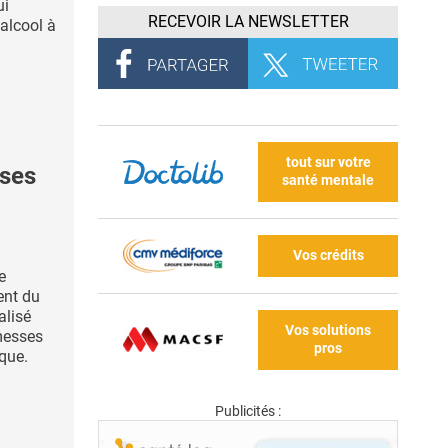
ui
RECEVOIR LA NEWSLETTER
’alcool à
tout sur votre
ses
santé mentale
Vos crédits
e
ent du
alisé
Vos solutions
messes
pros
ique.
Publicités :