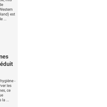
de
 Western
eland) est
 ...
ènes
réduit
'hygiène -
rver les
nes, ce
ue
 la ...