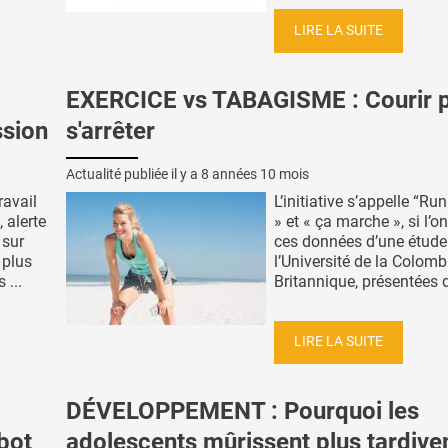
LIRE LA SUITE
EXERCICE vs TABAGISME : Courir 
ssion
s'arrêter
Actualité publiée il y a
8 années 10 mois
ravail
L’initiative s’appelle “Ru
 alerte
» et « ça marche », si l’on
 sur
ces données d’une étude
 plus
l’Université de la Colomb
 ...
Britannique, présentées d
LIRE LA SUITE
DÉVELOPPEMENT : Pourquoi les
bot
adolescents mûrissent plus tardiv