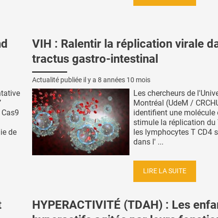
nd
VIH : Ralentir la réplication virale d
tractus gastro-intestinal
Actualité publiée il y a
8 années 10 mois
ntative
Les chercheurs de l'Unive
’
Montréal (UdeM / CRC
 Cas9
identifient une molécule 
stimule la réplication d
ie de
les lymphocytes T CD4 s
dans l' ...
LIRE LA SUITE
t
HYPERACTIVITÉ (TDAH) : Les enfa