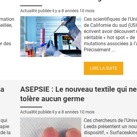
Actualité publiée il y a
8 années 10 mois
mmation
Ces scientifiques de l’Uni
illée,
de Californie du sud (US
écrivent avoir découvert
véritable « hot spot » de
r des
mutations associées à l’
Précisément ...
LIRE LA SUITE
la
ASEPSIE : Le nouveau textile qui ne
tolère aucun germe
Actualité publiée il y a
8 années 10 mois
 qui
Ces chercheurs de l’Unive
rapie
Leeds présentent un no
de la
dispositif, « Surfaceskin