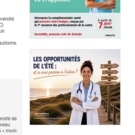
versité
C)
 un
autisme.
rsité de
uveau
s » muni