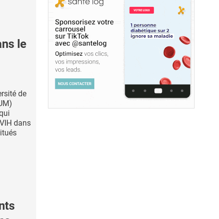
ans le
rsité de
HUM)
qui
u VIH dans
itués
nts