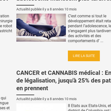
Actualité publiée il y a
8 années 10 mois
ration
C’est comme si tout le
irurgie
développement était ret
de robot
pendant l’adolescence, l
stricht
s’engagent plus tardive
des activités et des
comportements d’ ...
LIRE LA SUITE
CANCER et CANNABIS médical : En
de légalisation, jusqu'à 25% des pat
en prennent
 qui
Actualité publiée il y a
8 années 10 mois
ongue
8 Etats aux Etats-Unis, et
ses et
district de Columbia ont 