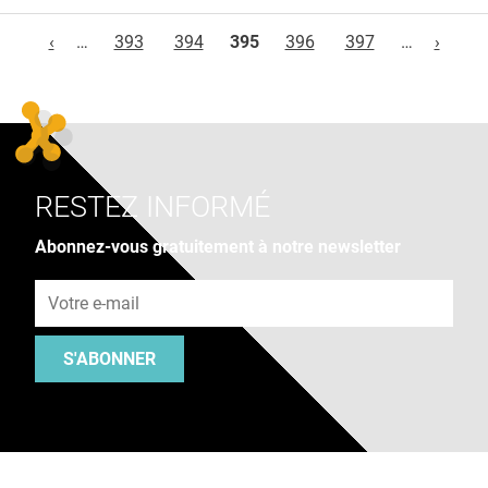
Pages
‹
…
393
394
395
396
397
…
›
RESTEZ INFORMÉ
Abonnez-vous gratuitement à notre newsletter
Adresse e-mail
S'ABONNER