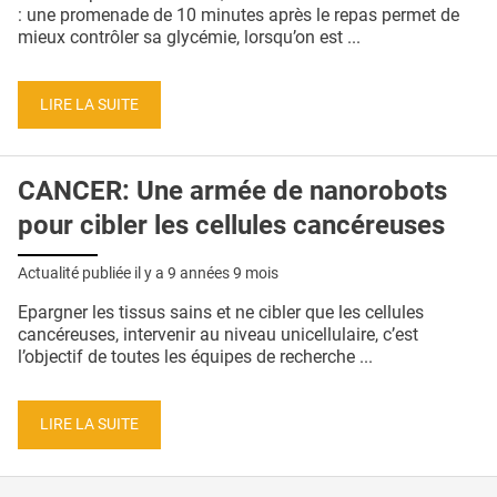
QUI SOMMES-NOUS ?
: une promenade de 10 minutes après le repas permet de
mieux contrôler sa glycémie, lorsqu’on est ...
PUBLICITÉ
CONDITIONS GÉNÉRALES
LIRE LA SUITE
CONTACT
CANCER: Une armée de nanorobots
CRÉDITS
pour cibler les cellules cancéreuses
Actualité publiée il y a
9 années 9 mois
Epargner les tissus sains et ne cibler que les cellules
cancéreuses, intervenir au niveau unicellulaire, c’est
l’objectif de toutes les équipes de recherche ...
LIRE LA SUITE