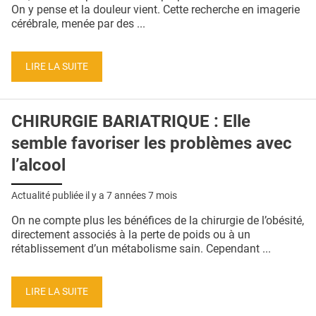
QUI SOMMES-NOUS ?
On y pense et la douleur vient. Cette recherche en imagerie
cérébrale, menée par des ...
PUBLICITÉ
CONDITIONS GÉNÉRALES
LIRE LA SUITE
CONTACT
CHIRURGIE BARIATRIQUE : Elle
CRÉDITS
semble favoriser les problèmes avec
l’alcool
Actualité publiée il y a
7 années 7 mois
On ne compte plus les bénéfices de la chirurgie de l’obésité,
directement associés à la perte de poids ou à un
rétablissement d’un métabolisme sain. Cependant ...
LIRE LA SUITE