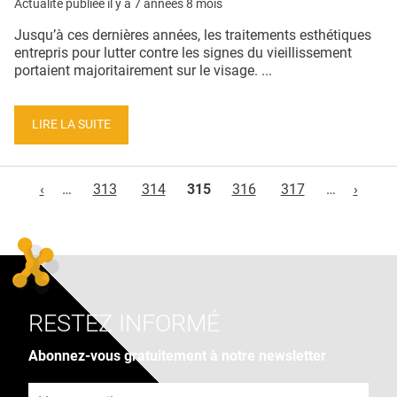
Actualité publiée il y a
7 années 8 mois
Jusqu’à ces dernières années, les traitements esthétiques
entrepris pour lutter contre les signes du vieillissement
portaient majoritairement sur le visage. ...
LIRE LA SUITE
Pages
‹
…
313
314
315
316
317
…
›
RESTEZ INFORMÉ
Abonnez-vous gratuitement à notre newsletter
Adresse e-mail