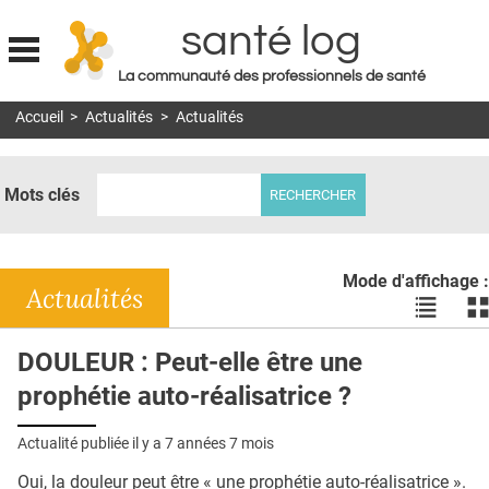
santé log
La communauté des professionnels de santé
Jump to navigation
Accueil
>
Actualités
>
Actualités
MON COMPTE
ABONNEMENT
Mots clés
S'ABONNER À LA REVUE SOIN À DOMICILE
ACTUS
Mode d'affichage :
DOSSIERS
Actualités
Voir
Vo
les
le
RÉSEAUX
actualité
ac
DOULEUR : Peut-elle être une
en
en
E-REVUE SAD
prophétie auto-réalisatrice ?
liste
bl
THÉMA
Actualité publiée il y a
7 années 7 mois
L'APP
Oui, la douleur peut être « une prophétie auto-réalisatrice ».