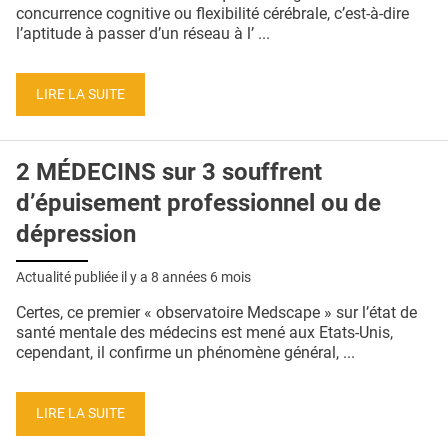
QUI SOMMES-NOUS ?
concurrence cognitive ou flexibilité cérébrale, c’est-à-dire
l’aptitude à passer d’un réseau à l’ ...
PUBLICITÉ
CONDITIONS GÉNÉRALES
LIRE LA SUITE
CONTACT
2 MÉDECINS sur 3 souffrent
CRÉDITS
d’épuisement professionnel ou de
dépression
Actualité publiée il y a
8 années 6 mois
Certes, ce premier « observatoire Medscape » sur l’état de
santé mentale des médecins est mené aux Etats-Unis,
cependant, il confirme un phénomène général, ...
LIRE LA SUITE