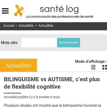
santé log
La communauté des professionnels de santé
Jump to navigation
Accueil
>
Actualités
>
Actualités
MON COMPTE
ABONNEMENT
Mots clés
S'ABONNER À LA REVUE SOIN À DOMICILE
ACTUS
Mode d'affichage :
DOSSIERS
Actualités
Voir
Vo
les
le
RÉSEAUX
actualité
ac
BILINGUISME vs AUTISME, c’est plus
en
en
E-REVUE SAD
de flexibilité cognitive
liste
bl
THÉMA
Actualité publiée il y a
8 années 6 mois
L'APP
Plusieurs études ont montré que le bilinguisme favorise la