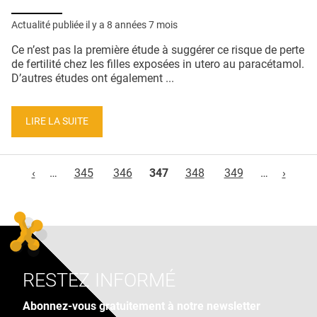
Actualité publiée il y a
8 années 7 mois
Ce n’est pas la première étude à suggérer ce risque de perte
de fertilité chez les filles exposées in utero au paracétamol.
D’autres études ont également ...
LIRE LA SUITE
Pages
‹
…
345
346
347
348
349
…
›
RESTEZ INFORMÉ
Abonnez-vous gratuitement à notre newsletter