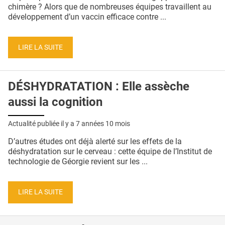
QUI SOMMES-NOUS ?
chimère ? Alors que de nombreuses équipes travaillent au
développement d’un vaccin efficace contre ...
PUBLICITÉ
CONDITIONS GÉNÉRALES
LIRE LA SUITE
CONTACT
DÉSHYDRATATION : Elle assèche
CRÉDITS
aussi la cognition
Actualité publiée il y a
7 années 10 mois
D’autres études ont déjà alerté sur les effets de la
déshydratation sur le cerveau : cette équipe de l’Institut de
technologie de Géorgie revient sur les ...
LIRE LA SUITE