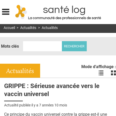
santé log
La communauté des professionnels de santé
Jump to navigation
Accueil
>
Actualités
>
Actualités
MON COMPTE
ABONNEMENT
Mots clés
S'ABONNER À LA REVUE SOIN À DOMICILE
ACTUS
Mode d'affichage :
DOSSIERS
Actualités
Voir
Vo
les
le
RÉSEAUX
actualité
ac
GRIPPE : Sérieuse avancée vers le
en
en
E-REVUE SAD
vaccin universel
liste
bl
THÉMA
Actualité publiée il y a
7 années 10 mois
L'APP
Ce principe du vaccin universel contre la grippe est-il une