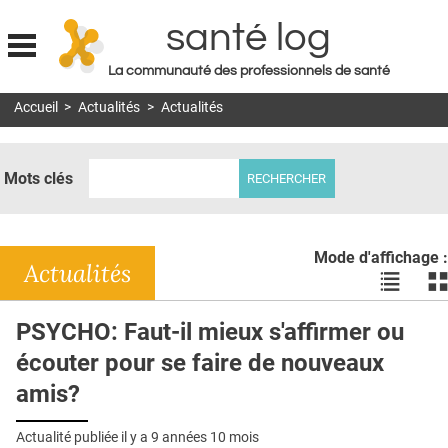
santé log
La communauté des professionnels de santé
Jump to navigation
Accueil
>
Actualités
>
Actualités
MON COMPTE
ABONNEMENT
Mots clés
S'ABONNER À LA REVUE SOIN À DOMICILE
ACTUS
Mode d'affichage :
DOSSIERS
Actualités
Voir
Vo
les
le
RÉSEAUX
actualité
ac
PSYCHO: Faut-il mieux s'affirmer ou
en
en
E-REVUE SAD
écouter pour se faire de nouveaux
liste
bl
THÉMA
amis?
L'APP
Actualité publiée il y a
9 années 10 mois