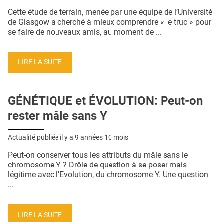
QUI SOMMES-NOUS ?
Cette étude de terrain, menée par une équipe de l’Université
de Glasgow a cherché à mieux comprendre « le truc » pour
PUBLICITÉ
se faire de nouveaux amis, au moment de ...
CONDITIONS GÉNÉRALES
LIRE LA SUITE
CONTACT
CRÉDITS
GÉNÉTIQUE et ÉVOLUTION: Peut-on
rester mâle sans Y
Actualité publiée il y a
9 années 10 mois
Peut-on conserver tous les attributs du mâle sans le
chromosome Y ? Drôle de question à se poser mais
légitime avec l'Evolution, du chromosome Y. Une question
...
LIRE LA SUITE