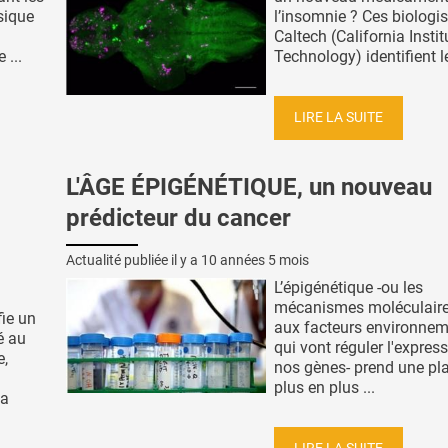
sique
l’insomnie ? Ces biologi
Caltech (California Instit
 ...
Technology) identifient le
LIRE LA SUITE
L'ÂGE ÉPIGÉNÉTIQUE, un nouveau
prédicteur du cancer
Actualité publiée il y a
10 années 5 mois
L’épigénétique -ou les
mécanismes moléculaire
fie un
aux facteurs environne
é au
qui vont réguler l'expres
e,
nos gènes- prend une pl
plus en plus ...
la