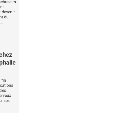
achusetts
ont
t devenir
nt du
..
 chez
phalie
 fin
ications
tres
erveux
ensés,