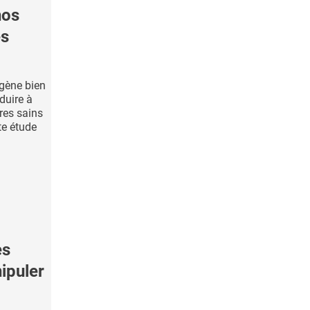
nos
es
gène bien
nduire à
res sains
te étude
es
ipuler