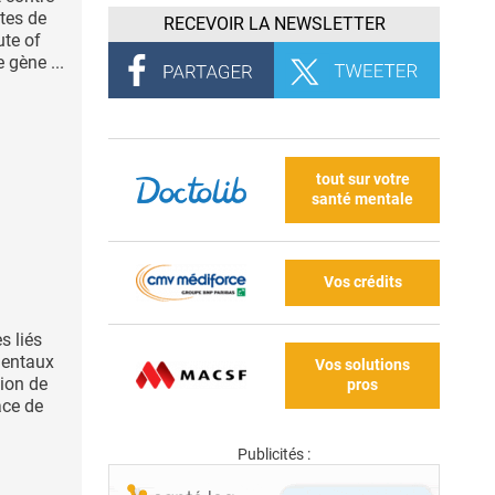
stes de
RECEVOIR LA NEWSLETTER
ute of
 gène ...
tout sur votre
santé mentale
Vos crédits
s liés
mentaux
Vos solutions
sion de
pros
ace de
Publicités :