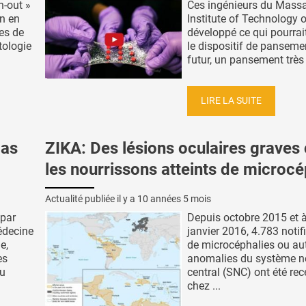
n-out »
Ces ingénieurs du Mass
n en
Institute of Technology 
es de
développé ce qui pourrai
tologie
le dispositif de panseme
futur, un pansement très .
LIRE LA SUITE
pas
ZIKA: Des lésions oculaires graves
les nourrissons atteints de microcé
Actualité publiée il y a
10 années 5 mois
 par
Depuis octobre 2015 et à
édecine
janvier 2016, 4.783 notif
e,
de microcéphalies ou au
es
anomalies du système n
du
central (SNC) ont été rec
chez ...