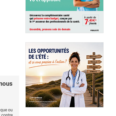
 nous
ique ou
 contre