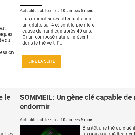
Actualité publiée il y a
10 années 5 mois
Les rhumatismes affectent ainsi
un adulte sur 4 et sont la première
eut
cause de handicap après 40 ans.
iaques,
Or un composé naturel, présent
de qui
dans le thé vert, l’ ...
ression
LIRE LA SUITE
 le
SOMMEIL: Un gène clé capable de
endormir
Actualité publiée il y a
10 années 5 mois
Bientôt une thérapie gén
nt les
un nouveau médicament