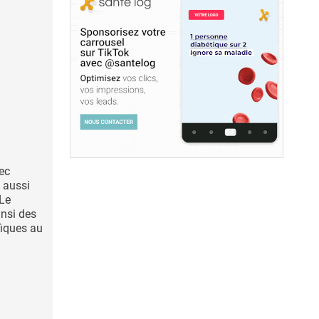
ec
e aussi
 Le
insi des
fiques au