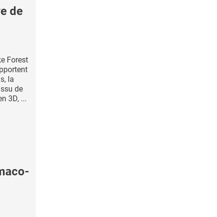
e de
e Forest
pportent
s, la
issu de
 3D, ...
maco-