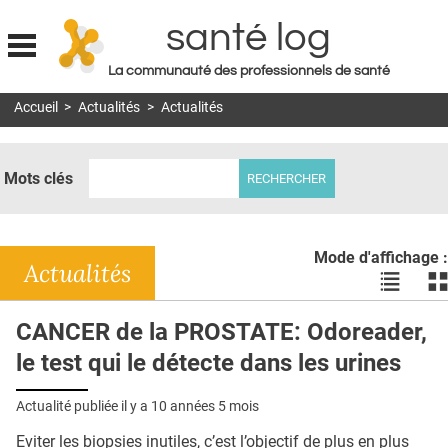
santé log
La communauté des professionnels de santé
Jump to navigation
Accueil
>
Actualités
>
Actualités
MON COMPTE
ABONNEMENT
Mots clés
S'ABONNER À LA REVUE SOIN À DOMICILE
ACTUS
Mode d'affichage :
DOSSIERS
Actualités
Voir
Vo
les
le
RÉSEAUX
actualité
ac
CANCER de la PROSTATE: Odoreader,
en
en
E-REVUE SAD
le test qui le détecte dans les urines
liste
bl
THÉMA
Actualité publiée il y a
10 années 5 mois
L'APP
Eviter les biopsies inutiles, c’est l’objectif de plus en plus