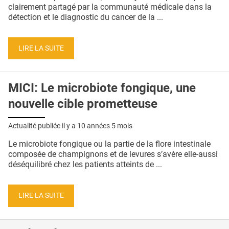
QUI SOMMES-NOUS ?
clairement partagé par la communauté médicale dans la
détection et le diagnostic du cancer de la ...
PUBLICITÉ
CONDITIONS GÉNÉRALES
LIRE LA SUITE
CONTACT
MICI: Le microbiote fongique, une
CRÉDITS
nouvelle cible prometteuse
Actualité publiée il y a
10 années 5 mois
Le microbiote fongique ou la partie de la flore intestinale
composée de champignons et de levures s’avère elle-aussi
déséquilibré chez les patients atteints de ...
LIRE LA SUITE