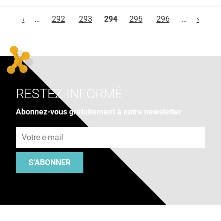
Pages
‹
…
292
293
294
295
296
…
›
RESTEZ INFORMÉ
Abonnez-vous gratuitement à notre newsletter
Adresse e-mail
S'ABONNER