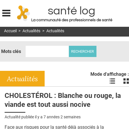
santé log
La communauté des professionnels de santé
Jump to navigation
Accueil
>
Actualités
>
Actualités
MON COMPTE
ABONNEMENT
Mots clés
S'ABONNER À LA REVUE SOIN À DOMICILE
ACTUS
Mode d'affichage :
DOSSIERS
Actualités
Voir
Vo
les
le
RÉSEAUX
actualité
ac
CHOLESTÉROL : Blanche ou rouge, la
en
en
E-REVUE SAD
viande est tout aussi nocive
liste
bl
THÉMA
Actualité publiée il y a
7 années 2 semaines
L'APP
Face aux risques pour la santé déjà associés à la