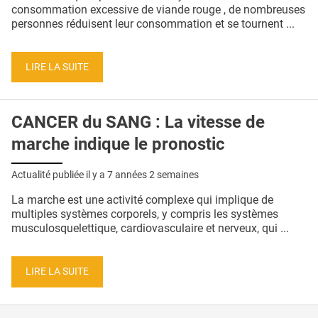
QUI SOMMES-NOUS ?
consommation excessive de viande rouge , de nombreuses
personnes réduisent leur consommation et se tournent ...
PUBLICITÉ
CONDITIONS GÉNÉRALES
LIRE LA SUITE
CONTACT
CANCER du SANG : La vitesse de
CRÉDITS
marche indique le pronostic
Actualité publiée il y a
7 années 2 semaines
La marche est une activité complexe qui implique de
multiples systèmes corporels, y compris les systèmes
musculosquelettique, cardiovasculaire et nerveux, qui ...
LIRE LA SUITE