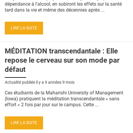
QUI SOMMES-NOUS ?
dépendance à l'alcool, en subiront les effets sur la santé
tard dans la vie et même des décennies après ...
PUBLICITÉ
CONDITIONS GÉNÉRALES
LIRE LA SUITE
CONTACT
MÉDITATION transcendantale : Elle
CRÉDITS
repose le cerveau sur son mode par
défaut
Actualité publiée il y a
9 années 9 mois
Ces étudiants de la Maharishi University of Management
(Iowa) pratiquent la méditation transcendantale « sans
effort » 2 fois par jour sur le campus. Cette ...
LIRE LA SUITE