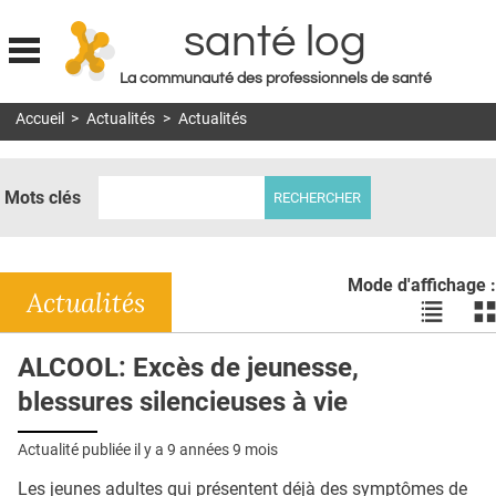
santé log
La communauté des professionnels de santé
Jump to navigation
Accueil
>
Actualités
>
Actualités
MON COMPTE
ABONNEMENT
Mots clés
S'ABONNER À LA REVUE SOIN À DOMICILE
ACTUS
Mode d'affichage :
DOSSIERS
Actualités
Voir
Vo
les
le
RÉSEAUX
actualité
ac
ALCOOL: Excès de jeunesse,
en
en
E-REVUE SAD
blessures silencieuses à vie
liste
bl
THÉMA
Actualité publiée il y a
9 années 9 mois
L'APP
Les jeunes adultes qui présentent déjà des symptômes de