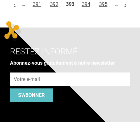
‹
…
391
392
393
394
395
…
›
RESTEZ INFORMÉ
Abonnez-vous gratuitement à notre newsletter
Adresse e-mail
S'ABONNER