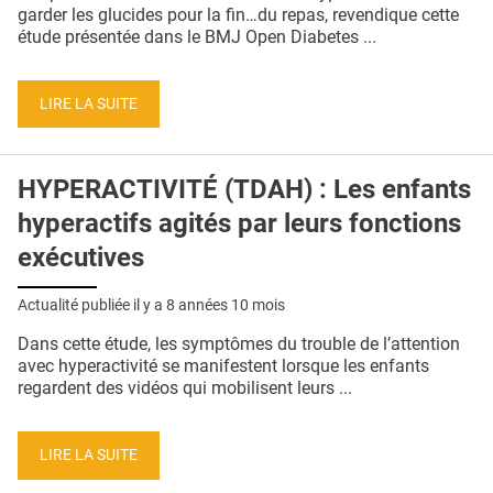
QUI SOMMES-NOUS ?
garder les glucides pour la fin…du repas, revendique cette
étude présentée dans le BMJ Open Diabetes ...
PUBLICITÉ
CONDITIONS GÉNÉRALES
LIRE LA SUITE
CONTACT
HYPERACTIVITÉ (TDAH) : Les enfants
CRÉDITS
hyperactifs agités par leurs fonctions
exécutives
Actualité publiée il y a
8 années 10 mois
Dans cette étude, les symptômes du trouble de l’attention
avec hyperactivité se manifestent lorsque les enfants
regardent des vidéos qui mobilisent leurs ...
LIRE LA SUITE