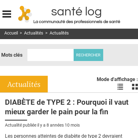
santé log
La communauté des professionnels de santé
Jump to navigation
Accueil
>
Actualités
>
Actualités
MON COMPTE
ABONNEMENT
Mots clés
S'ABONNER À LA REVUE SOIN À DOMICILE
ACTUS
Mode d'affichage :
DOSSIERS
Actualités
Voir
Vo
les
le
RÉSEAUX
actualité
ac
DIABÈTE de TYPE 2 : Pourquoi il vaut
en
en
E-REVUE SAD
mieux garder le pain pour la fin
liste
bl
THÉMA
Actualité publiée il y a
8 années 10 mois
L'APP
Les personnes atteintes de diabète de type 2 devraient