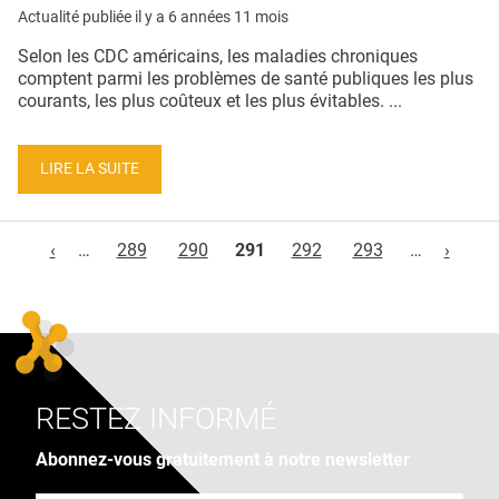
Actualité publiée il y a
6 années 11 mois
Selon les CDC américains, les maladies chroniques
comptent parmi les problèmes de santé publiques les plus
courants, les plus coûteux et les plus évitables. ...
LIRE LA SUITE
Pages
‹
…
289
290
291
292
293
…
›
RESTEZ INFORMÉ
Abonnez-vous gratuitement à notre newsletter
Adresse e-mail