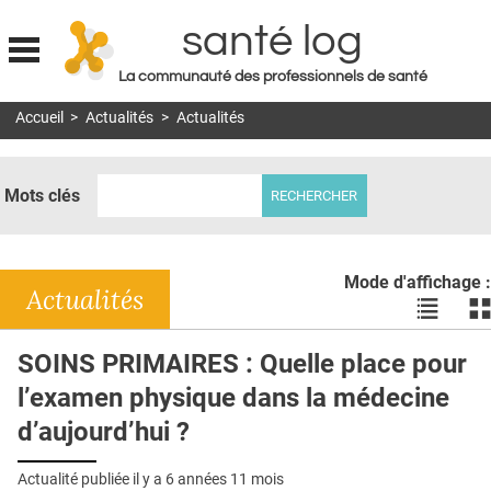
santé log
La communauté des professionnels de santé
Jump to navigation
Accueil
>
Actualités
>
Actualités
MON COMPTE
ABONNEMENT
Mots clés
S'ABONNER À LA REVUE SOIN À DOMICILE
ACTUS
Mode d'affichage :
DOSSIERS
Actualités
Voir
Vo
les
le
RÉSEAUX
actualité
ac
SOINS PRIMAIRES : Quelle place pour
en
en
E-REVUE SAD
l’examen physique dans la médecine
liste
bl
THÉMA
d’aujourd’hui ?
L'APP
Actualité publiée il y a
6 années 11 mois