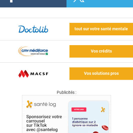
tout sur votre santé mentale
Vos crédits
Vos solutions pros
Publicités :