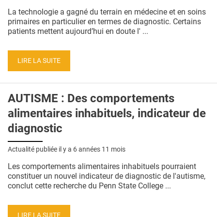
QUI SOMMES-NOUS ?
La technologie a gagné du terrain en médecine et en soins
primaires en particulier en termes de diagnostic. Certains
PUBLICITÉ
patients mettent aujourd’hui en doute l' ...
CONDITIONS GÉNÉRALES
LIRE LA SUITE
CONTACT
CRÉDITS
AUTISME : Des comportements
alimentaires inhabituels, indicateur de
diagnostic
Actualité publiée il y a
6 années 11 mois
Les comportements alimentaires inhabituels pourraient
constituer un nouvel indicateur de diagnostic de l'autisme,
conclut cette recherche du Penn State College ...
LIRE LA SUITE