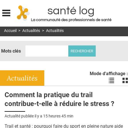
santé log
La communauté des professionnels de santé
Jump to navigation
Accueil
>
Actualités
>
Actualités
MON COMPTE
ABONNEMENT
Mots clés
S'ABONNER À LA REVUE SOIN À DOMICILE
ACTUS
Mode d'affichage :
DOSSIERS
Actualités
Voir
Vo
les
le
RÉSEAUX
actualité
ac
Comment la pratique du trail
en
en
E-REVUE SAD
contribue-t-elle à réduire le stress ?
liste
bl
THÉMA
Actualité publiée il y a
15 heures 45 min
L'APP
Trail et santé : pourquoi faire du sport en pleine nature aide