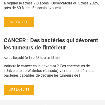
QUI SOMMES-NOUS ?
à réguler le stress ? D'après l'Observatoire du Stress 2025,
près de 60 % des Français avouent ...
PUBLICITÉ
CONDITIONS GÉNÉRALES
LIRE LA SUITE
CONTACT
CANCER : Des bactéries qui dévorent
CRÉDITS
les tumeurs de l'intérieur
Actualité publiée il y a
22 heures 45 min
Vaincre le cancer en le dévorant ? Ces chercheurs de
l’Université de Waterloo (Canada) viennent de créer des
bactéries capables de détruire les tumeurs de l' ...
LIRE LA SUITE