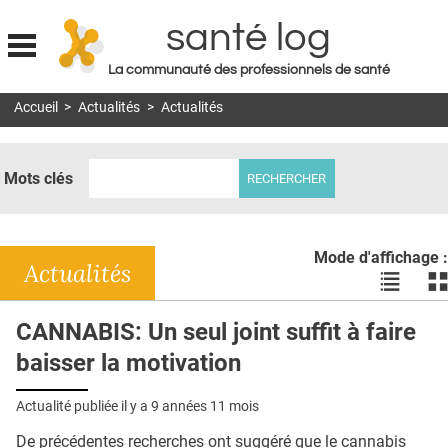
santé log
La communauté des professionnels de santé
Jump to navigation
Accueil
>
Actualités
>
Actualités
MON COMPTE
ABONNEMENT
Mots clés
S'ABONNER À LA REVUE SOIN À DOMICILE
ACTUS
Mode d'affichage :
DOSSIERS
Actualités
Voir
Vo
les
le
RÉSEAUX
actualité
ac
CANNABIS: Un seul joint suffit à faire
en
en
E-REVUE SAD
baisser la motivation
liste
bl
THÉMA
Actualité publiée il y a
9 années 11 mois
L'APP
De précédentes recherches ont suggéré que le cannabis