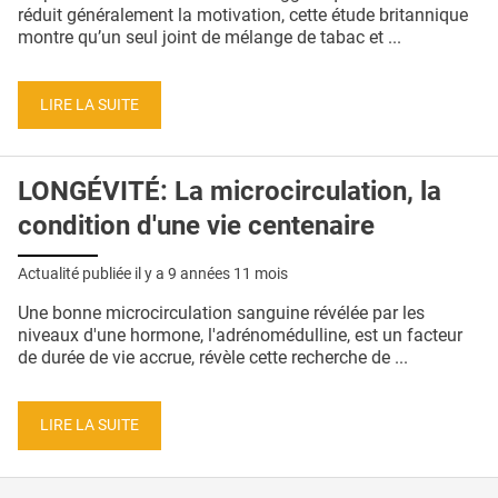
QUI SOMMES-NOUS ?
réduit généralement la motivation, cette étude britannique
montre qu’un seul joint de mélange de tabac et ...
PUBLICITÉ
CONDITIONS GÉNÉRALES
LIRE LA SUITE
CONTACT
LONGÉVITÉ: La microcirculation, la
CRÉDITS
condition d'une vie centenaire
Actualité publiée il y a
9 années 11 mois
Une bonne microcirculation sanguine révélée par les
niveaux d'une hormone, l'adrénomédulline, est un facteur
de durée de vie accrue, révèle cette recherche de ...
LIRE LA SUITE