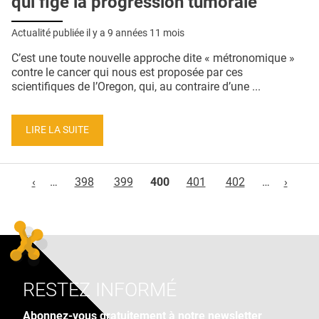
qui fige la progression tumorale
Actualité publiée il y a
9 années 11 mois
C’est une toute nouvelle approche dite « métronomique »
contre le cancer qui nous est proposée par ces
scientifiques de l’Oregon, qui, au contraire d’une ...
LIRE LA SUITE
Pages
‹
…
398
399
400
401
402
…
›
RESTEZ INFORMÉ
Abonnez-vous gratuitement à notre newsletter