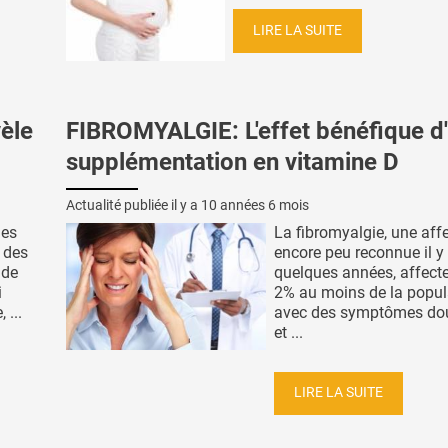
LIRE LA SUITE
èle
FIBROMYALGIE: L'effet bénéfique d
supplémentation en vitamine D
Actualité publiée il y a
10 années 6 mois
nes
La fibromyalgie, une aff
 des
encore peu reconnue il y
 de
quelques années, affect
i
2% au moins de la popul
 ...
avec des symptômes do
et ...
LIRE LA SUITE