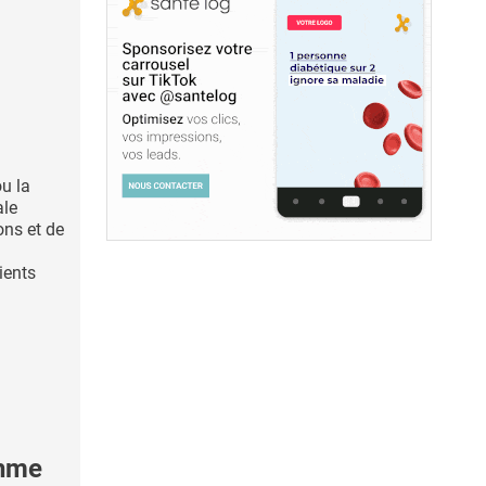
u la
ale
ns et de
ients
thme