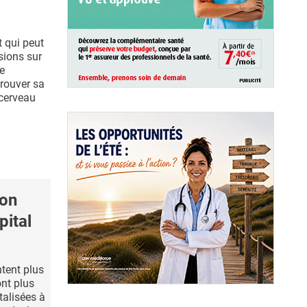
t qui peut
sions sur
e
trouver sa
 cerveau
son
pital
tent plus
ont plus
talisées à