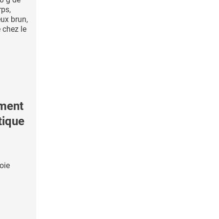
rps,
ux brun,
 chez le
ement
tique
oie