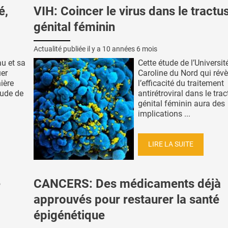
é,
VIH: Coincer le virus dans le tractu
génital féminin
Actualité publiée il y a
10 années 6 mois
au et sa
Cette étude de l’Universit
uer
Caroline du Nord qui révè
ière
l’efficacité du traitement
tude de
antirétroviral dans le tra
génital féminin aura des
implications ...
LIRE LA SUITE
e
CANCERS: Des médicaments déjà
approuvés pour restaurer la santé
épigénétique