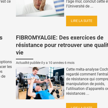
’est ce
l’âge mûr, conclut cette 
l'Université de ...
LIRE LA SUITE
s
FIBROMYALGIE: Des exercices de
résistance pour retrouver une quali
vie
options
Actualité publiée il y a
10 années 6 mois
cer les
Cette méta-analyse Coch
es
regardé comment l’entr
e de
de résistance qui compr
manipulation de poids,
l’utilisation d’appareils 
résistances ...