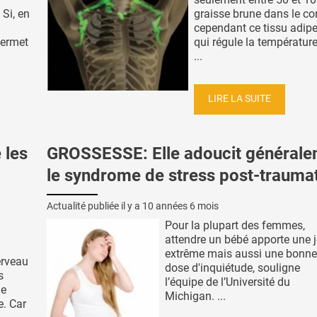
Si, en
graisse brune dans le co
cependant ce tissu adipe
 permet
qui régule la température
...
LIRE LA SUITE
 les
GROSSESSE: Elle adoucit général
le syndrome de stress post-trauma
Actualité publiée il y a
10 années 6 mois
Pour la plupart des femmes,
attendre un bébé apporte une j
extrême mais aussi une bonne
erveau
dose d'inquiétude, souligne
s
l’équipe de l’Université du
de
Michigan. ...
e. Car