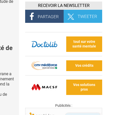
étude de
RECEVOIR LA NEWSLETTER
tout sur votre
santé mentale
té de
Vos crédits
rane a
aînement
end la
Vos solutions
pros
ou de
Publicités :