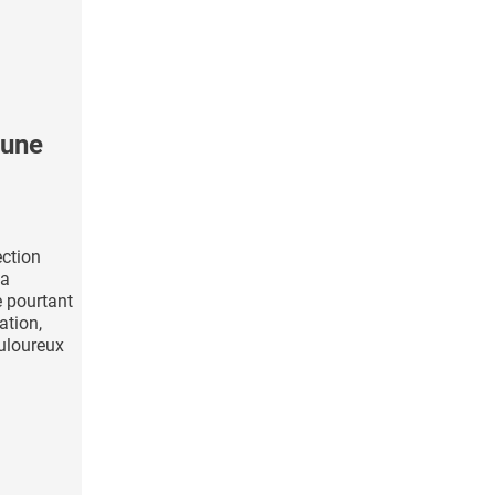
'une
ection
 a
e pourtant
ation,
uloureux