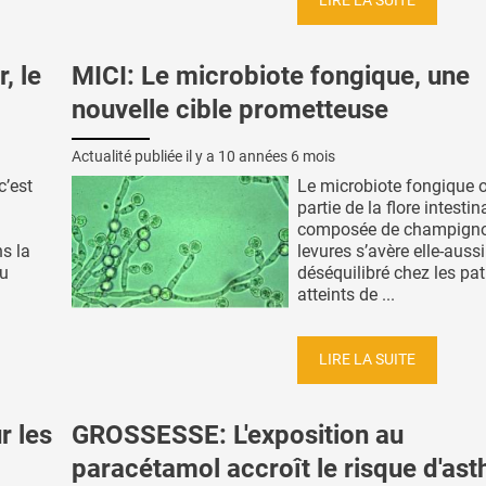
LIRE LA SUITE
, le
MICI: Le microbiote fongique, une
nouvelle cible prometteuse
Actualité publiée il y a
10 années 6 mois
c’est
Le microbiote fongique o
partie de la flore intestin
composée de champigno
s la
levures s’avère elle-aussi
du
déséquilibré chez les pat
atteints de ...
LIRE LA SUITE
r les
GROSSESSE: L'exposition au
paracétamol accroît le risque d'as