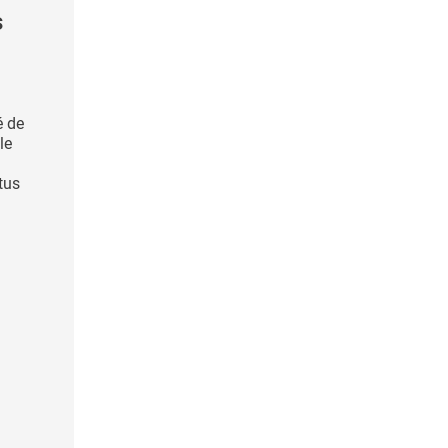
s
é de
le
ctus