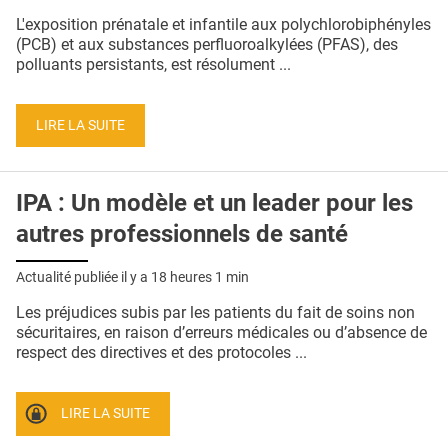
QUI SOMMES-NOUS ?
L'exposition prénatale et infantile aux polychlorobiphényles
(PCB) et aux substances perfluoroalkylées (PFAS), des
PUBLICITÉ
polluants persistants, est résolument ...
CONDITIONS GÉNÉRALES
LIRE LA SUITE
CONTACT
CRÉDITS
IPA : Un modèle et un leader pour les
autres professionnels de santé
Actualité publiée il y a
18 heures 1 min
Les préjudices subis par les patients du fait de soins non
sécuritaires, en raison d’erreurs médicales ou d’absence de
respect des directives et des protocoles ...
LIRE LA SUITE