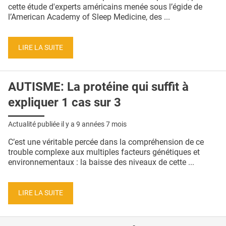
QUI SOMMES-NOUS ?
cette étude d'experts américains menée sous l’égide de
l’American Academy of Sleep Medicine, des ...
PUBLICITÉ
CONDITIONS GÉNÉRALES
LIRE LA SUITE
CONTACT
AUTISME: La protéine qui suffit à
CRÉDITS
expliquer 1 cas sur 3
Actualité publiée il y a
9 années 7 mois
C’est une véritable percée dans la compréhension de ce
trouble complexe aux multiples facteurs génétiques et
environnementaux : la baisse des niveaux de cette ...
LIRE LA SUITE