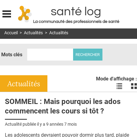
santé log
La communauté des professionnels de santé
Jump to navigation
Accueil
>
Actualités
>
Actualités
MON COMPTE
ABONNEMENT
Mots clés
S'ABONNER À LA REVUE SOIN À DOMICILE
ACTUS
Mode d'affichage :
DOSSIERS
Actualités
Voir
Vo
les
le
RÉSEAUX
actualité
ac
SOMMEIL : Mais pourquoi les ados
en
en
E-REVUE SAD
commencent les cours si tôt ?
liste
bl
THÉMA
Actualité publiée il y a
9 années 7 mois
L'APP
Les adolescents devraient pouvoir dormir plus tard, plaide