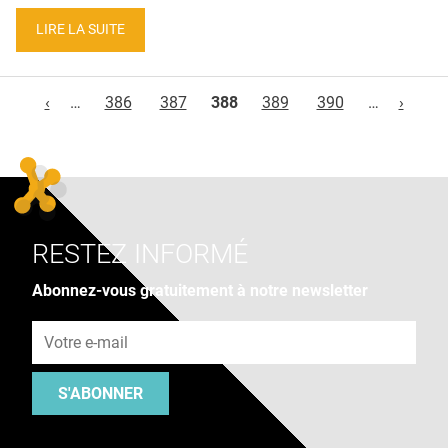
LIRE LA SUITE
Pages
‹
…
386
387
388
389
390
…
›
RESTEZ INFORMÉ
Abonnez-vous gratuitement à notre newsletter
Adresse e-mail
S'ABONNER