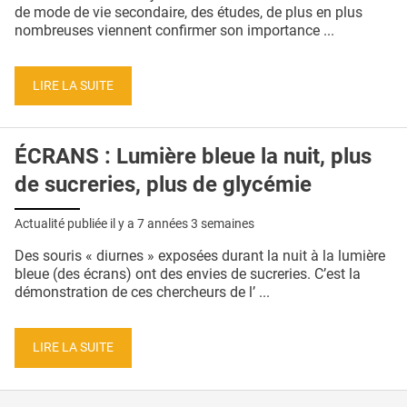
QUI SOMMES-NOUS ?
de mode de vie secondaire, des études, de plus en plus
nombreuses viennent confirmer son importance ...
PUBLICITÉ
CONDITIONS GÉNÉRALES
LIRE LA SUITE
CONTACT
ÉCRANS : Lumière bleue la nuit, plus
CRÉDITS
de sucreries, plus de glycémie
Actualité publiée il y a
7 années 3 semaines
Des souris « diurnes » exposées durant la nuit à la lumière
bleue (des écrans) ont des envies de sucreries. C’est la
démonstration de ces chercheurs de l’ ...
LIRE LA SUITE