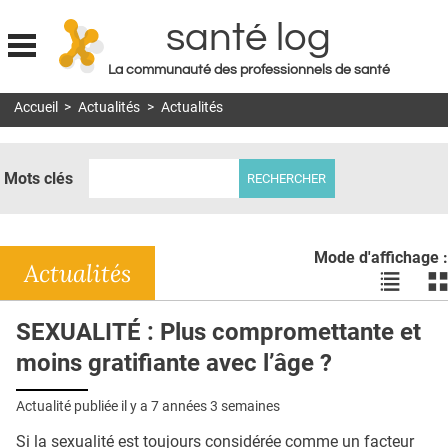
santé log
La communauté des professionnels de santé
Jump to navigation
Accueil
>
Actualités
>
Actualités
MON COMPTE
ABONNEMENT
Mots clés
S'ABONNER À LA REVUE SOIN À DOMICILE
ACTUS
Mode d'affichage :
DOSSIERS
Actualités
Voir
Vo
les
le
RÉSEAUX
actualité
ac
SEXUALITÉ : Plus compromettante et
en
en
E-REVUE SAD
moins gratifiante avec l’âge ?
liste
bl
THÉMA
Actualité publiée il y a
7 années 3 semaines
L'APP
Si la sexualité est toujours considérée comme un facteur