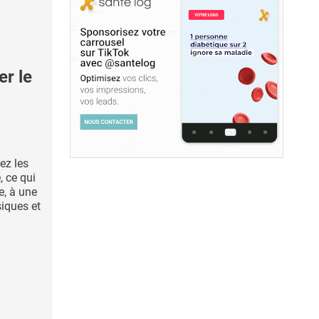
r le
ez les
 ce qui
e, à une
siques et