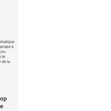
phalique
anière à
cro-
 le
 de la
rop
ve