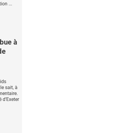
ion ...
ibue à
de
ids
le sait, à
mentaire.
é d’Exeter