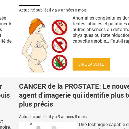
Actualité publiée il y a
9 années 8 mois
sée
Anomalies congénitales do
ements
fentes labiales et palatines
s
autres absences ou déform
t
physiques ou forte réductio
ité de
capacité aérobie… Faut-il ra
...
LIRE LA SUITE
r
CANCER de la PROSTATE: Le nouve
ouis
agent d'imagerie qui identifie plus t
plus précis
Actualité publiée il y a
9 années 8 mois
ut
Une technique capable d
moire,