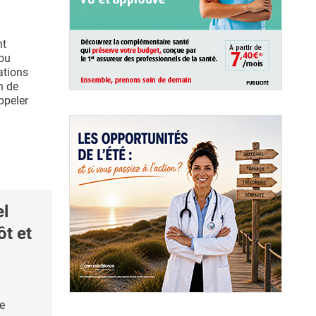
nt
 ou
ations
n de
ppeler
l
ôt et
e