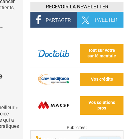
 cancer
RECEVOIR LA NEWSLETTER
atients,
..
tout sur votre
santé mentale
e
Vos crédits
Vos solutions
eilleur »
pros
rcice
e qui a
pratiques
Publicités :