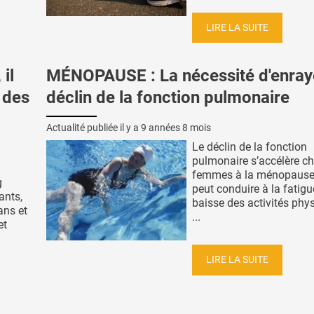
LIRE LA SUITE
il
MÉNOPAUSE : La nécessité d'enraye
 des
déclin de la fonction pulmonaire
Actualité publiée il y a
9 années 8 mois
Le déclin de la fonction
pulmonaire s’accélère ch
femmes à la ménopause,
g
peut conduire à la fatigu
ants,
baisse des activités phy
ans et
...
et
LIRE LA SUITE