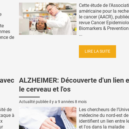
Cette étude de l’Associat
américaine pour la reche
e
le cancer (AACR), publié
revue Cancer Epidemiolo
te
Biomarkers & Prevention
emmes
...
ence de
LIRE LA SUITE
 avec
ALZHEIMER: Découverte d'un lien e
le cerveau et l'os
Actualité publiée il y a
9 années 8 mois
ité de
Les chercheurs de l’Unive
ttaque à
médecine du nord-est de 
ix
identifient un lien entre 
ur
et l'os dans la maladie