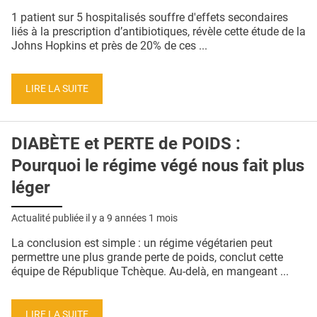
QUI SOMMES-NOUS ?
1 patient sur 5 hospitalisés souffre d'effets secondaires
liés à la prescription d’antibiotiques, révèle cette étude de la
PUBLICITÉ
Johns Hopkins et près de 20% de ces ...
CONDITIONS GÉNÉRALES
LIRE LA SUITE
CONTACT
CRÉDITS
DIABÈTE et PERTE de POIDS :
Pourquoi le régime végé nous fait plus
léger
Actualité publiée il y a
9 années 1 mois
La conclusion est simple : un régime végétarien peut
permettre une plus grande perte de poids, conclut cette
équipe de République Tchèque. Au-delà, en mangeant ...
LIRE LA SUITE