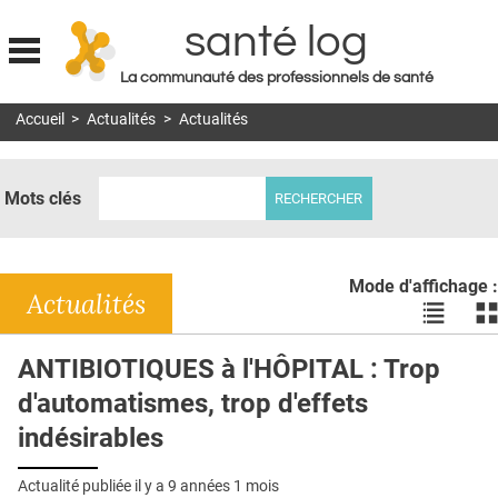
santé log
La communauté des professionnels de santé
Jump to navigation
Accueil
>
Actualités
>
Actualités
MON COMPTE
ABONNEMENT
Mots clés
S'ABONNER À LA REVUE SOIN À DOMICILE
ACTUS
Mode d'affichage :
DOSSIERS
Actualités
Voir
Vo
les
le
RÉSEAUX
actualité
ac
ANTIBIOTIQUES à l'HÔPITAL : Trop
en
en
E-REVUE SAD
d'automatismes, trop d'effets
liste
bl
THÉMA
indésirables
L'APP
Actualité publiée il y a
9 années 1 mois