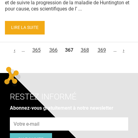
et de suivre la progression de la maladie de Huntington et
pour cause, ces scientifiques de l’ ...
LIRE LA SUITE
Pages
‹
…
365
366
367
368
369
…
›
RESTEZ INFORMÉ
Abonnez-vous gratuitement à notre newsletter
Adresse e-mail