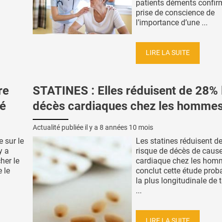
patients déments confir
prise de conscience de
l’importance d’une ...
LIRE LA SUITE
re
STATINES : Elles réduisent de 28% 
té
décès cardiaques chez les homme
Actualité publiée il y a
8 années 10 mois
e sur le
Les statines réduisent d
y a
risque de décès de caus
her le
cardiaque chez les hom
 le
conclut cette étude pro
la plus longitudinale de 
...
LIRE LA SUITE