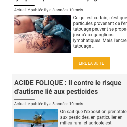
Actualité publiée il y a
8 années 10 mois
Ce qui est certain, c’est qu
particules provenant de l'e
tatouage peuvent se propa
jusqu’aux ganglions
lymphatiques. Mais l'encre
tatouage ...
LIRE LA SUITE
ACIDE FOLIQUE : Il contre le risque
d'autisme lié aux pesticides
Actualité publiée il y a
8 années 10 mois
On sait que l’exposition prénatale
aux pesticides, en particulier en
milieu rural et agricole est