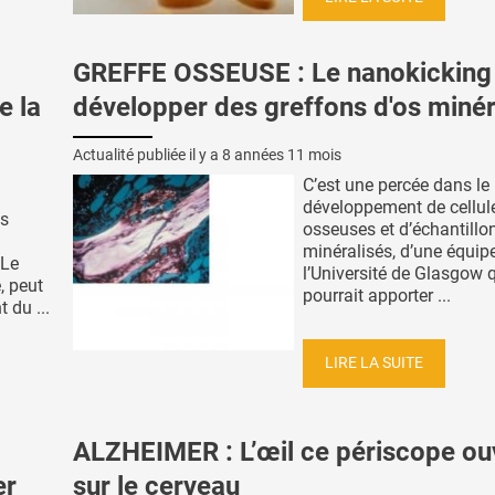
GREFFE OSSEUSE : Le nanokicking
e la
développer des greffons d'os minér
Actualité publiée il y a
8 années 11 mois
C’est une percée dans le
développement de cellul
es
osseuses et d’échantillo
minéralisés, d’une équip
 Le
l’Université de Glasgow 
, peut
pourrait apporter ...
 du ...
LIRE LA SUITE
ALZHEIMER : L’œil ce périscope ou
er
sur le cerveau