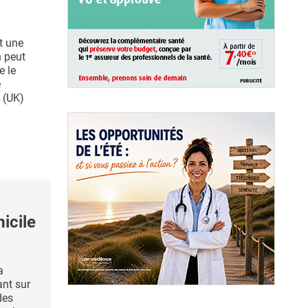
st une
n peut
e le
e
e (UK)
icile
a
ant sur
des