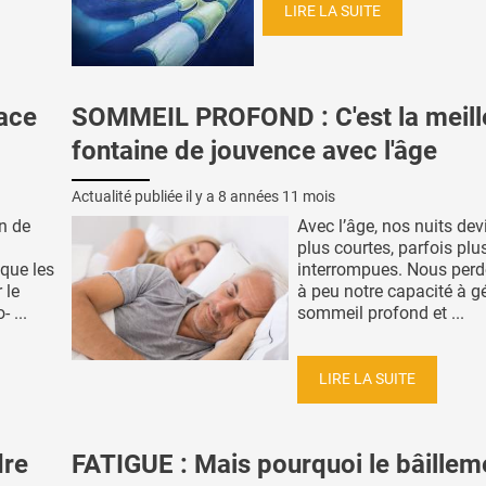
LIRE LA SUITE
ace
SOMMEIL PROFOND : C'est la meill
fontaine de jouvence avec l'âge
Actualité publiée il y a
8 années 11 mois
n de
Avec l’âge, nos nuits de
plus courtes, parfois pl
 que les
interrompues. Nous per
 le
à peu notre capacité à g
 ...
sommeil profond et ...
LIRE LA SUITE
dre
FATIGUE : Mais pourquoi le bâillem