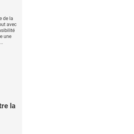
e de la
out avec
sibilité
re une
..
re la