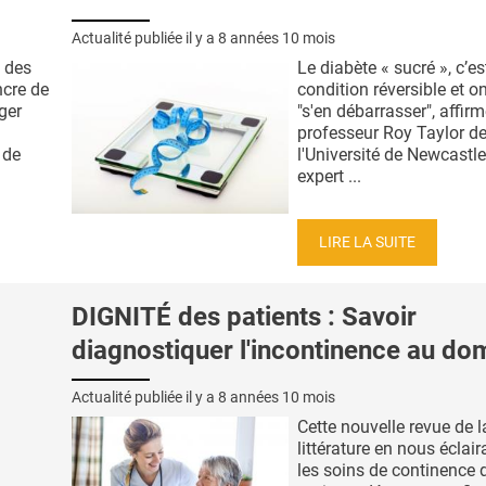
Actualité publiée il y a
8 années 10 mois
e des
Le diabète « sucré », c’e
ncre de
condition réversible et o
ger
"s'en débarrasser", affirm
professeur Roy Taylor d
 de
l'Université de Newcastl
expert ...
LIRE LA SUITE
DIGNITÉ des patients : Savoir
diagnostiquer l'incontinence au dom
Actualité publiée il y a
8 années 10 mois
Cette nouvelle revue de l
littérature en nous éclair
les soins de continence 