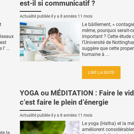
est-il si communicatif ?
Actualité publiée il y a
8 années 11 mois
t
Le bâillement, « contagie
même, pourquoi serait-c
réseaux
important ? Cette étude 
est
l’Université de Nottingh
l’ ...
suggère que cette prope
humaine à ...
LIRE LA SUITE
YOGA ou MÉDITATION : Faire le vi
c’est faire le plein d’énergie
Actualité publiée il y a
8 années 11 mois
Le yoga (Hatha) et la mé
améliorent considérable
nte la