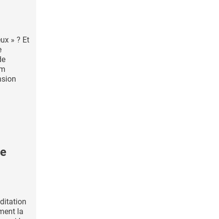
ux » ? Et
e
de
am
nsion
de
ditation
ment la