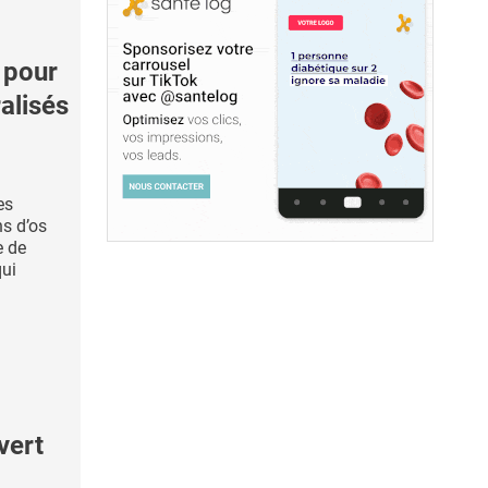
 pour
alisés
es
ns d’os
e de
qui
vert