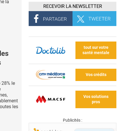
me la
RECEVOIR LA NEWSLETTER
tout sur votre
les
santé mentale
s
Vos crédits
e 28% le
e
mes,
Vos solutions
bablement
pros
toutes les
Publicités :