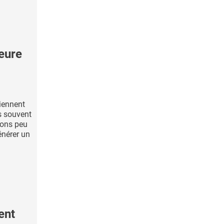
eure
viennent
us souvent
dons peu
énérer un
ent