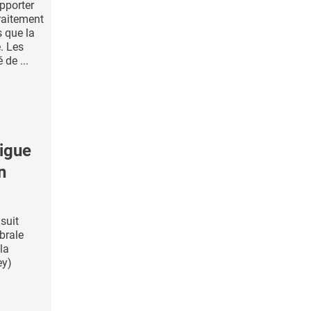
pporter
traitement
s que la
. Les
 de ...
igue
n
suit
brale
la
ey)