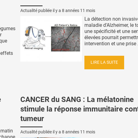
Actualité publiée il y a
8 années 11 mois
La détection non invasiv
maladie d'Alzheimer, le t
 légumes
une spécificité et une sen
r
élevées pourrait permett
ique
intervention et une prise .
 effets
LIRE LA SUITE
e
CANCER du SANG : La mélatonine
stimule la réponse immunitaire cont
tumeur
 matin
Actualité publiée il y a
8 années 11 mois
a change