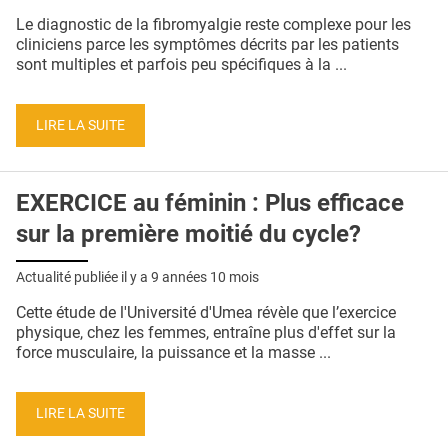
QUI SOMMES-NOUS ?
Le diagnostic de la fibromyalgie reste complexe pour les
cliniciens parce les symptômes décrits par les patients
PUBLICITÉ
sont multiples et parfois peu spécifiques à la ...
CONDITIONS GÉNÉRALES
LIRE LA SUITE
CONTACT
CRÉDITS
EXERCICE au féminin : Plus efficace
sur la première moitié du cycle?
Actualité publiée il y a
9 années 10 mois
Cette étude de l'Université d'Umea révèle que l’exercice
physique, chez les femmes, entraîne plus d'effet sur la
force musculaire, la puissance et la masse ...
LIRE LA SUITE