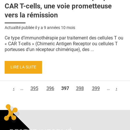
CAR T-cells, une voie prometteuse
vers la rémission
Actualité publiée il y a
9 années 10 mois
Ce type d’immunothérapie par traitement des cellules T ou
« CAR T-cells » (Chimeric Antigen Receptor ou cellules T
porteuses d’un récepteur chimérique), des ...
LIRE LA SUITE
Pages
‹
…
395
396
397
398
399
…
›