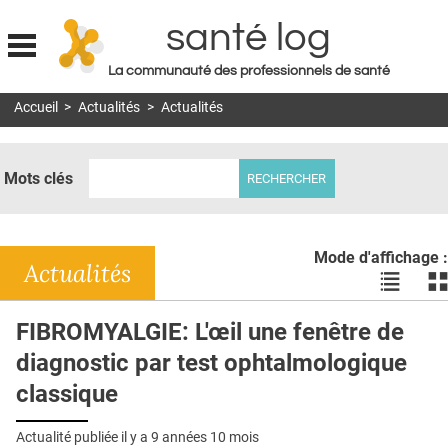
santé log
La communauté des professionnels de santé
Jump to navigation
Accueil
>
Actualités
>
Actualités
MON COMPTE
ABONNEMENT
Mots clés
S'ABONNER À LA REVUE SOIN À DOMICILE
ACTUS
Mode d'affichage :
DOSSIERS
Actualités
Voir
Vo
les
le
RÉSEAUX
actualité
ac
FIBROMYALGIE: L'œil une fenêtre de
en
en
E-REVUE SAD
diagnostic par test ophtalmologique
liste
bl
THÉMA
classique
L'APP
Actualité publiée il y a
9 années 10 mois