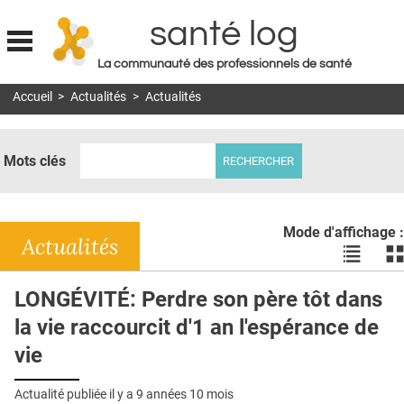
santé log
La communauté des professionnels de santé
Jump to navigation
Accueil
>
Actualités
>
Actualités
MON COMPTE
ABONNEMENT
Mots clés
S'ABONNER À LA REVUE SOIN À DOMICILE
ACTUS
Mode d'affichage :
DOSSIERS
Actualités
Voir
Vo
les
le
RÉSEAUX
actualité
ac
LONGÉVITÉ: Perdre son père tôt dans
en
en
E-REVUE SAD
la vie raccourcit d'1 an l'espérance de
liste
bl
THÉMA
vie
L'APP
Actualité publiée il y a
9 années 10 mois