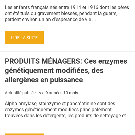
QUI SOMMES-NOUS ?
Les enfants français nés entre 1914 et 1916 dont les pères
ont été tués ou gravement blessés, pendant la guerre,
PUBLICITÉ
perdent environ un an d’espérance de vie ...
CONDITIONS GÉNÉRALES
LIRE LA SUITE
CONTACT
CRÉDITS
PRODUITS MÉNAGERS: Ces enzymes
génétiquement modifiées, des
allergènes en puissance
Actualité publiée il y a
9 années 10 mois
Alpha amylase, stainzyme et pancréatinine sont des
enzymes génétiquement modifiées principalement
trouvées dans les détergents, les produits de nettoyage et
...