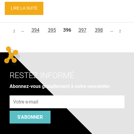
LIRE LA SUITE
Pages
‹
…
394
395
396
397
398
…
›
RESTEZ INFORMÉ
Abonnez-vous gratuitement à notre newsletter
Adresse e-mail
S'ABONNER