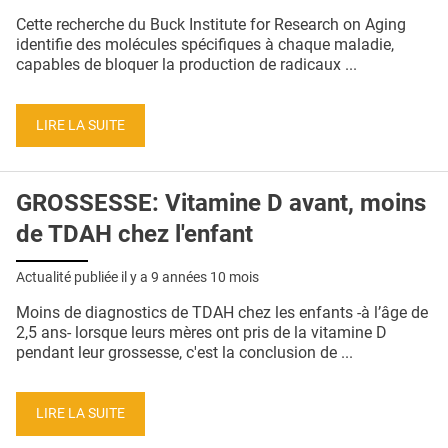
QUI SOMMES-NOUS ?
Cette recherche du Buck Institute for Research on Aging
identifie des molécules spécifiques à chaque maladie,
PUBLICITÉ
capables de bloquer la production de radicaux ...
CONDITIONS GÉNÉRALES
LIRE LA SUITE
CONTACT
CRÉDITS
GROSSESSE: Vitamine D avant, moins
de TDAH chez l'enfant
Actualité publiée il y a
9 années 10 mois
Moins de diagnostics de TDAH chez les enfants -à l’âge de
2,5 ans- lorsque leurs mères ont pris de la vitamine D
pendant leur grossesse, c'est la conclusion de ...
LIRE LA SUITE