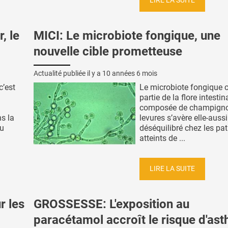
LIRE LA SUITE
, le
MICI: Le microbiote fongique, une
nouvelle cible prometteuse
Actualité publiée il y a
10 années 6 mois
c’est
Le microbiote fongique o
partie de la flore intestin
composée de champigno
s la
levures s’avère elle-aussi
du
déséquilibré chez les pat
atteints de ...
LIRE LA SUITE
r les
GROSSESSE: L'exposition au
paracétamol accroît le risque d'as