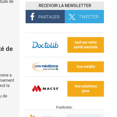
étude de
RECEVOIR LA NEWSLETTER
tout sur votre
santé mentale
té de
Vos crédits
rane a
aînement
end la
Vos solutions
pros
ou de
Publicités :