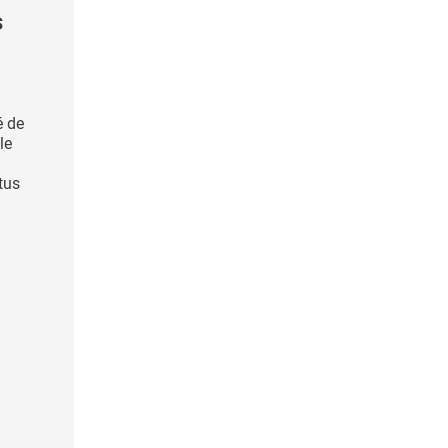
s
é de
le
ctus