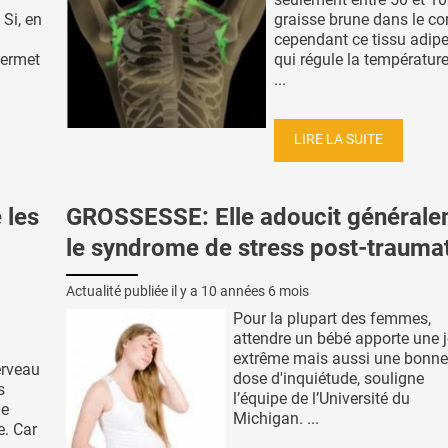
Si, en
graisse brune dans le co
cependant ce tissu adipe
 permet
qui régule la température
...
LIRE LA SUITE
 les
GROSSESSE: Elle adoucit général
le syndrome de stress post-trauma
Actualité publiée il y a
10 années 6 mois
Pour la plupart des femmes,
attendre un bébé apporte une j
extrême mais aussi une bonne
erveau
dose d'inquiétude, souligne
s
l’équipe de l’Université du
de
Michigan. ...
e. Car