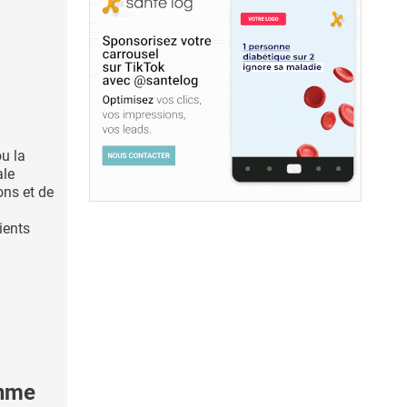
u la
ale
ns et de
ients
thme