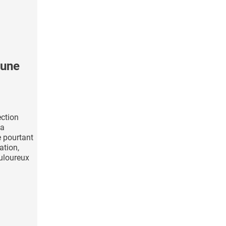
'une
ection
 a
e pourtant
ation,
uloureux