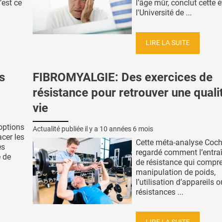
’est ce
l’âge mûr, conclut cette 
l'Université de ...
LIRE LA SUITE
s
FIBROMYALGIE: Des exercices de
résistance pour retrouver une quali
vie
options
Actualité publiée il y a
10 années 6 mois
cer les
Cette méta-analyse Coch
es
regardé comment l’entr
e de
de résistance qui compr
manipulation de poids,
l’utilisation d’appareils 
résistances ...