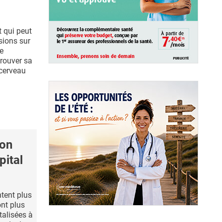
t qui peut
sions sur
e
trouver sa
 cerveau
son
pital
tent plus
ont plus
talisées à