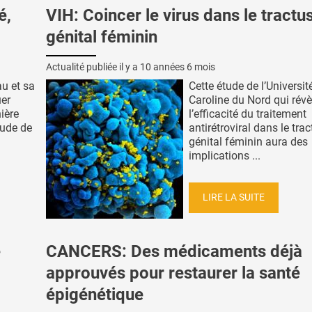
é,
VIH: Coincer le virus dans le tractu
génital féminin
Actualité publiée il y a
10 années 6 mois
au et sa
Cette étude de l’Universit
uer
Caroline du Nord qui révè
ière
l’efficacité du traitement
tude de
antirétroviral dans le tra
génital féminin aura des
implications ...
LIRE LA SUITE
e
CANCERS: Des médicaments déjà
approuvés pour restaurer la santé
épigénétique