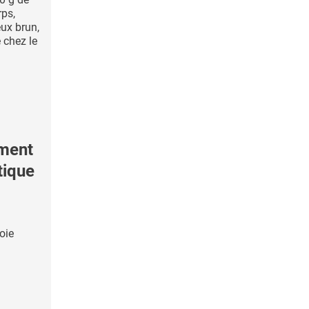
rps,
ux brun,
 chez le
ement
tique
oie