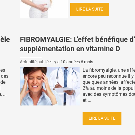
LIRE LA SUITE
èle
FIBROMYALGIE: L'effet bénéfique d
supplémentation en vitamine D
Actualité publiée il y a
10 années 6 mois
nes
La fibromyalgie, une aff
 des
encore peu reconnue il y
 de
quelques années, affect
i
2% au moins de la popul
 ...
avec des symptômes do
et ...
LIRE LA SUITE