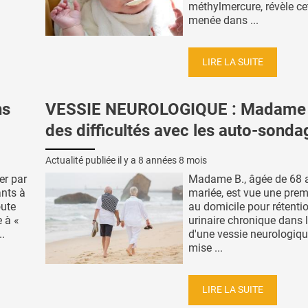
méthylmercure, révèle ce
menée dans ...
LIRE LA SUITE
ns
VESSIE NEUROLOGIQUE : Madame 
des difficultés avec les auto-sonda
Actualité publiée il y a
8 années 8 mois
er par
Madame B., âgée de 68 
ants à
mariée, est vue une prem
oute
au domicile pour rétenti
 à «
urinaire chronique dans 
..
d'une vessie neurologiqu
mise ...
LIRE LA SUITE