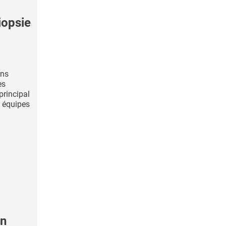
iopsie
ans
es
 principal
s équipes
en