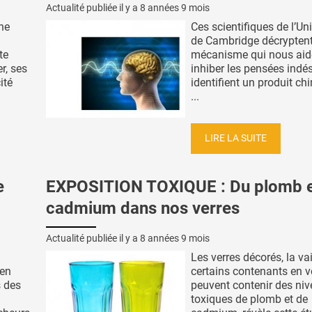
Actualité publiée il y a
8 années 9 mois
ne
Ces scientifiques de l’Uni
de Cambridge décrypten
te
mécanisme qui nous aid
r, ses
inhiber les pensées indés
ité
identifient un produit ch
...
LIRE LA SUITE
e
EXPOSITION TOXIQUE : Du plomb e
cadmium dans nos verres
Actualité publiée il y a
8 années 9 mois
Les verres décorés, la vai
 en
certains contenants en v
s des
peuvent contenir des ni
toxiques de plomb et de