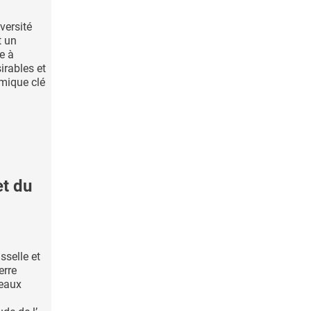
versité
t un
e à
irables et
imique clé
t du
sselle et
erre
veaux