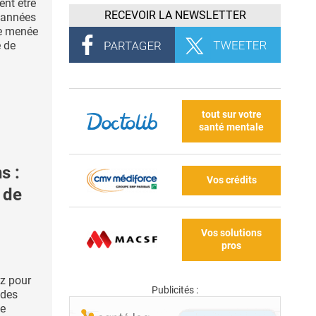
nt être
RECEVOIR LA NEWSLETTER
'années
ude menée
e de
tout sur votre
santé mentale
s :
Vos crédits
 de
Vos solutions
pros
iz pour
Publicités :
 des
de