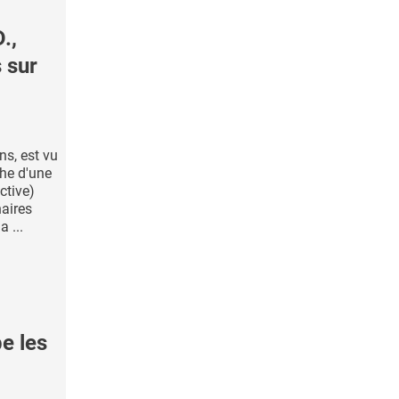
.,
 sur
ns, est vu
he d'une
ctive)
naires
a ...
e les