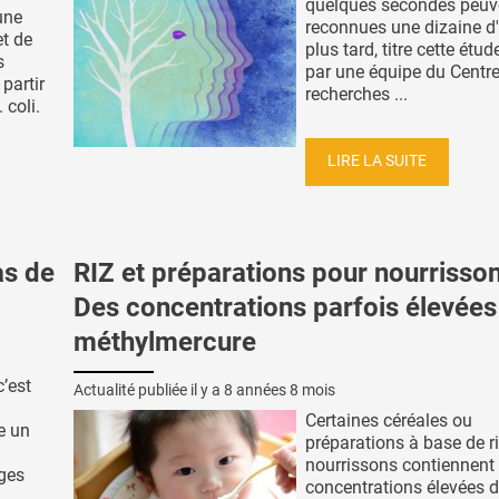
quelques secondes peuve
une
reconnues une dizaine d
t de
plus tard, titre cette ét
s
par une équipe du Centr
partir
recherches ...
 coli.
LIRE LA SUITE
as de
RIZ et préparations pour nourrisson
Des concentrations parfois élevées
méthylmercure
’est
Actualité publiée il y a
8 années 8 mois
Certaines céréales ou
e un
préparations à base de r
nourrissons contiennent
ges
concentrations élevées 