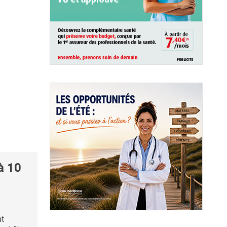
à 10
nt