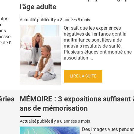
l'âge adulte
plus
Actualité publiée il y a
8 années 8 mois
de
On sait que les expériences
ous
négatives de l'enfance dont la
messe
maltraitance sont liées à de
 de l'
mauvais résultats de santé.
Plusieurs études ont montré une
association ...
LIRE LA SUITE
éries
MÉMOIRE : 3 expositions suffisent 
ans de mémorisation
Actualité publiée il y a
8 années 8 mois
Des images vues penda