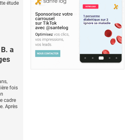
tte étude
B. a
ges
ans,
ière fois
on
le cadre
e. Après