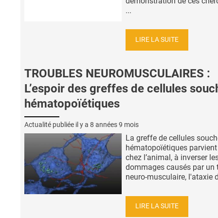
démonstration de ces cher
...
LIRE LA SUITE
TROUBLES NEUROMUSCULAIRES :
L’espoir des greffes de cellules souc
hématopoïétiques
Actualité publiée il y a
8 années 9 mois
La greffe de cellules souc
hématopoïétiques parvient i
chez l’animal, à inverser le
dommages causés par un t
neuro-musculaire, l'ataxie de
LIRE LA SUITE