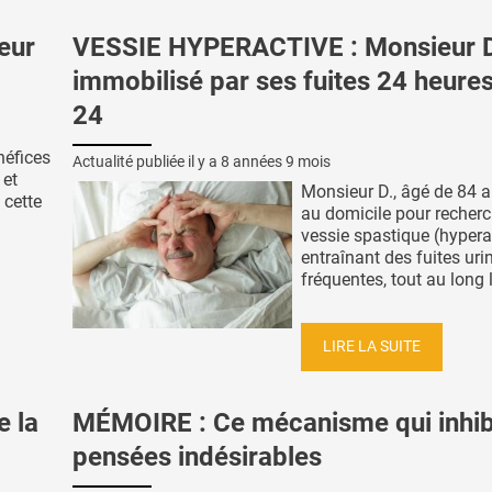
eur
VESSIE HYPERACTIVE : Monsieur D
immobilisé par ses fuites 24 heures
24
néfices
Actualité publiée il y a
8 années 9 mois
 et
Monsieur D., âgé de 84 a
 cette
au domicile pour recherc
vessie spastique (hypera
entraînant des fuites uri
fréquentes, tout au long l
LIRE LA SUITE
e la
MÉMOIRE : Ce mécanisme qui inhib
pensées indésirables