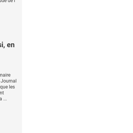
de de l’
i, en
inaire
h Journal
que les
nt
 ...