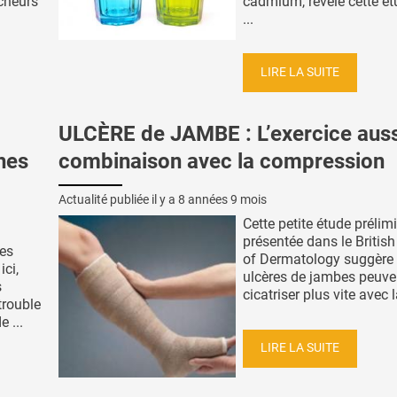
cheurs
cadmium, révèle cette étu
...
LIRE LA SUITE
ULCÈRE de JAMBE : L’exercice auss
hes
combinaison avec la compression
Actualité publiée il y a
8 années 9 mois
Cette petite étude prélim
présentée dans le Britis
hes
of Dermatology suggère 
ci,
ulcères de jambes peuve
s
cicatriser plus vite avec la
rouble
 ...
LIRE LA SUITE