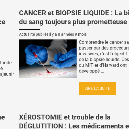
CANCER et BIOPSIE LIQUIDE : La b
ce
du sang toujours plus prometteuse
Actualité publiée il y a
8 années 9 mois
Comprendre le cancer s
passer par des procédur
invasives, c’est l’objectif
de la biopsie liquide. Ce
éthode
du MIT et d’Harvard ont
té
développé ...
rajeunir
LIRE LA SUITE
me
XÉROSTOMIE et trouble de la
DÉGLUTITION : Les médicaments 