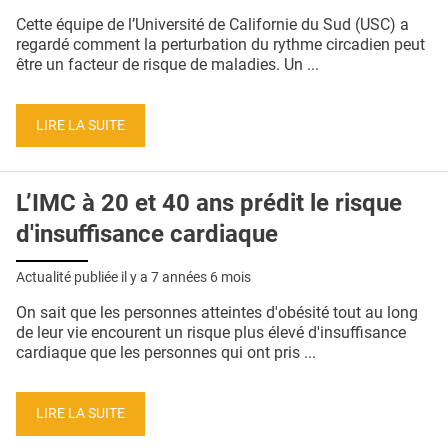
QUI SOMMES-NOUS ?
Cette équipe de l’Université de Californie du Sud (USC) a
regardé comment la perturbation du rythme circadien peut
PUBLICITÉ
être un facteur de risque de maladies. Un ...
CONDITIONS GÉNÉRALES
LIRE LA SUITE
CONTACT
CRÉDITS
L’IMC à 20 et 40 ans prédit le risque
d'insuffisance cardiaque
Actualité publiée il y a
7 années 6 mois
On sait que les personnes atteintes d'obésité tout au long
de leur vie encourent un risque plus élevé d'insuffisance
cardiaque que les personnes qui ont pris ...
LIRE LA SUITE