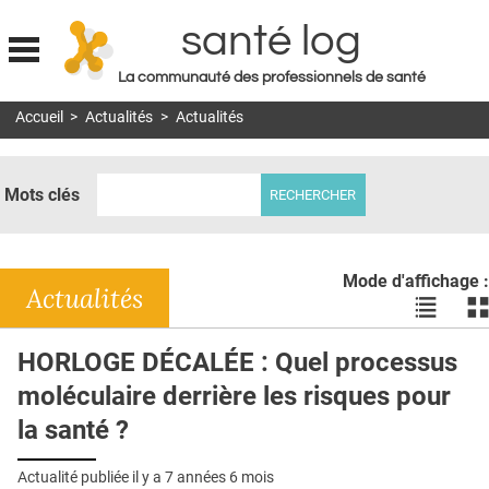
santé log
La communauté des professionnels de santé
Jump to navigation
Accueil
>
Actualités
>
Actualités
MON COMPTE
ABONNEMENT
Mots clés
S'ABONNER À LA REVUE SOIN À DOMICILE
ACTUS
Mode d'affichage :
DOSSIERS
Actualités
Voir
Vo
les
le
RÉSEAUX
actualité
ac
HORLOGE DÉCALÉE : Quel processus
en
en
E-REVUE SAD
moléculaire derrière les risques pour
liste
bl
THÉMA
la santé ?
L'APP
Actualité publiée il y a
7 années 6 mois