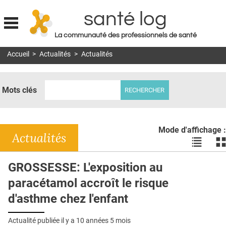
santé log
La communauté des professionnels de santé
Jump to navigation
Accueil
>
Actualités
>
Actualités
MON COMPTE
ABONNEMENT
Mots clés
S'ABONNER À LA REVUE SOIN À DOMICILE
ACTUS
Mode d'affichage :
DOSSIERS
Actualités
Voir
Vo
les
le
RÉSEAUX
actualité
ac
GROSSESSE: L'exposition au
en
en
E-REVUE SAD
paracétamol accroît le risque
liste
bl
THÉMA
d'asthme chez l'enfant
L'APP
Actualité publiée il y a
10 années 5 mois