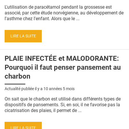
QUI SOMMES-NOUS ?
L'utilisation de paracétamol pendant la grossesse est
associé, par cette étude norvégienne, au développement de
PUBLICITÉ
l'asthme chez l'enfant. Alors que le ...
CONDITIONS GÉNÉRALES
LIRE LA SUITE
CONTACT
CRÉDITS
PLAIE INFECTÉE et MALODORANTE:
Pourquoi il faut penser pansement au
charbon
Actualité publiée il y a
10 années 5 mois
On sait que le charbon est utilisé dans différents types de
dispositifs de pansements. Si, en soi, il ne favorise pas la
cicatrisation des plaies, il permet de ...
LIRE LA SUITE